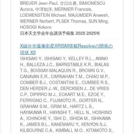
BREUER Jean-Paul, 廿日出勇, SIMIONESCU
Aurora, 中澤知洋, MERNIER Francois,
LOEWENSTEIN Michael, MAJUMDER Anwesh,
WERNER Norbert, PLSEK Thomas, SUN Ming,
HOSOGI Kokoro
日本天文学会年会講演予稿集 2025 2025年
X線分光撮像衛星XRISM搭載Resolveの開発の
現状 XII
ISHISAKI Y., ISHISAKI Y., KELLEY R.L., AWAKI
H., BALLEZA J.C., BARNSTABLE K.R., BIALAS
T.G., BOISSAY-MALAQUIN R., BROWN G.V.,
CANAVAN E.R., CARNAHAN T.M., CHIAO M.P.,
COMBER B.J., COSTANTINI E., CUMBEE R.S.,
DEN HERDER J.-W., DERCKSEN J., DE VRIES
C.P., DIPIRRO M.J., ECKART M.E., EZOE Y.,
FERRIGNO C., FUJIMOTO R., GORTER N.,
GRAHAM S.M., GRIM M., HARTZ L.S.,
HAYAKAWA R., HAYASHI T., HELL N., HOSHINO
A., ICHINOHE Y., ISHI D., ISHIDA M., ISHIKAWA
K., JAMES B.L., KANEMARU Y., KENYON S.J.,
KILBOURNE C.A., KIMBALL M.O., KITAMOTO S.,