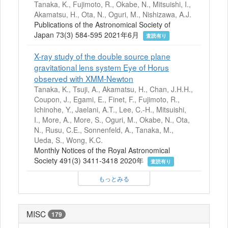
Tanaka, K., Fujimoto, R., Okabe, N., Mitsuishi, I.,
Akamatsu, H., Ota, N., Oguri, M., Nishizawa, A.J.
Publications of the Astronomical Society of
Japan 73(3) 584-595 2021年6月
査読有り
X-ray study of the double source plane
gravitational lens system Eye of Horus
observed with XMM-Newton
Tanaka, K., Tsuji, A., Akamatsu, H., Chan, J.H.H.,
Coupon, J., Egami, E., Finet, F., Fujimoto, R.,
Ichinohe, Y., Jaelani, A.T., Lee, C.-H., Mitsuishi,
I., More, A., More, S., Oguri, M., Okabe, N., Ota,
N., Rusu, C.E., Sonnenfeld, A., Tanaka, M.,
Ueda, S., Wong, K.C.
Monthly Notices of the Royal Astronomical
Society 491(3) 3411-3418 2020年
査読有り
もっとみる
MISC
179