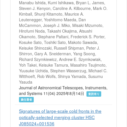
Manabu Ishida, Kumi Ishikawa, Bryan L. James,
Steven J. Kenyon, Caroline A. Kilbourne, Mark O.
Kimball, Shunji Kitamoto, Maurice A.
Leutenegger, Yoshitomo Maeda, Dan
McCammon, Joseph J. Miko, Misaki Mizumoto,
Hirofumi Noda, Takashi Okajima, Atsushi
Okamoto, Stephane Paltani, Frederick S. Porter,
Kosuke Sato, Toshiki Sato, Makoto Sawada,
Keisuke Shinozaki, Russell Shipman, Peter J.
Shirron, Gary A. Sneiderman, Yang Soong,
Richard Szymkiewicz, Andrew E. Szymkowiak,
Yoh Takei, Keisuke Tamura, Masahiro Tsujimoto,
Yuusuke Uchida, Stephen Wasserzug, Michael C.
Witthoeft, Rob Wolfs, Shinya Yamada, Susumu
Yasuda
Journal of Astronomical Telescopes, Instruments,
and Systems 11(04) 2025年8月14日
査読有り
責任著者
Signatures of large-scale cold fronts in the
optically-selected merging cluster HSC
J085024+001536