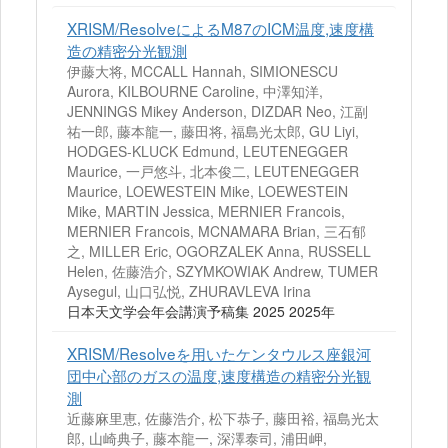
XRISM/ResolveによるM87のICM温度,速度構
造の精密分光観測
伊藤大将, MCCALL Hannah, SIMIONESCU
Aurora, KILBOURNE Caroline, 中澤知洋,
JENNINGS Mikey Anderson, DIZDAR Neo, 江副
祐一郎, 藤本龍一, 藤田将, 福島光太郎, GU Liyi,
HODGES-KLUCK Edmund, LEUTENEGGER
Maurice, 一戸悠斗, 北本俊二, LEUTENEGGER
Maurice, LOEWESTEIN Mike, LOEWESTEIN
Mike, MARTIN Jessica, MERNIER Francois,
MERNIER Francois, MCNAMARA Brian, 三石郁
之, MILLER Eric, OGORZALEK Anna, RUSSELL
Helen, 佐藤浩介, SZYMKOWIAK Andrew, TUMER
Aysegul, 山口弘悦, ZHURAVLEVA Irina
日本天文学会年会講演予稿集 2025 2025年
XRISM/Resolveを用いたケンタウルス座銀河
団中心部のガスの温度,速度構造の精密分光観
測
近藤麻里恵, 佐藤浩介, 松下恭子, 藤田裕, 福島光太
郎, 山崎典子, 藤本龍一, 深澤泰司, 浦田岬,