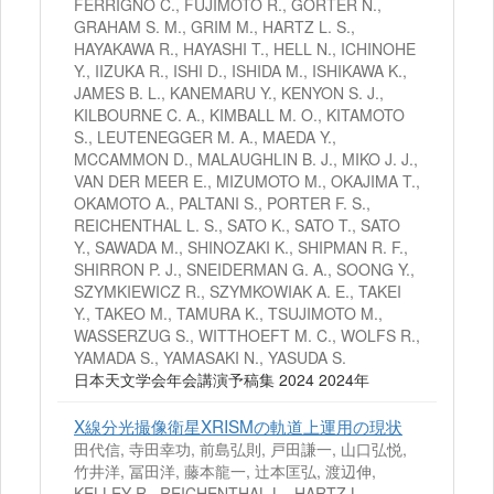
FERRIGNO C., FUJIMOTO R., GORTER N.,
GRAHAM S. M., GRIM M., HARTZ L. S.,
HAYAKAWA R., HAYASHI T., HELL N., ICHINOHE
Y., IIZUKA R., ISHI D., ISHIDA M., ISHIKAWA K.,
JAMES B. L., KANEMARU Y., KENYON S. J.,
KILBOURNE C. A., KIMBALL M. O., KITAMOTO
S., LEUTENEGGER M. A., MAEDA Y.,
MCCAMMON D., MALAUGHLIN B. J., MIKO J. J.,
VAN DER MEER E., MIZUMOTO M., OKAJIMA T.,
OKAMOTO A., PALTANI S., PORTER F. S.,
REICHENTHAL L. S., SATO K., SATO T., SATO
Y., SAWADA M., SHINOZAKI K., SHIPMAN R. F.,
SHIRRON P. J., SNEIDERMAN G. A., SOONG Y.,
SZYMKIEWICZ R., SZYMKOWIAK A. E., TAKEI
Y., TAKEO M., TAMURA K., TSUJIMOTO M.,
WASSERZUG S., WITTHOEFT M. C., WOLFS R.,
YAMADA S., YAMASAKI N., YASUDA S.
日本天文学会年会講演予稿集 2024 2024年
X線分光撮像衛星XRISMの軌道上運用の現状
田代信, 寺田幸功, 前島弘則, 戸田謙一, 山口弘悦,
竹井洋, 冨田洋, 藤本龍一, 辻本匡弘, 渡辺伸,
KELLEY R., REICHENTHAL L., HARTZ L.,