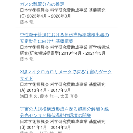
ガスの乱流分布の推定
日本学術振興会 科学研究費助成事業 基盤研究
(C) 2023年4月 - 2026年3月
藤本 龍一
中性粒子計測における超伝導転移端検出器の
安定動作に向けた基盤構築
日本学術振興会 科学研究費助成事業 新学術領域
研究(研究領域提案型) 2019年4月 - 2021年3月
藤本 龍一
X線マイクロカロリメータで探る宇宙のダーク
サイド
日本学術振興会 科学研究費助成事業 基盤研究
(A) 2013年4月 - 2017年3月
満田 和久, 藤本 龍一, 太田 直美
宇宙の大規模構造形成を探る超高分解能Ｘ線
分光センサと極低温動作環境の開発
日本学術振興会 科学研究費助成事業 基盤研究
(B) 2011年4月 - 2014年3月
藤本 龍一, 江副 祐一郎