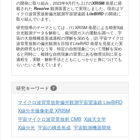
の開発に取り組み，2023年9月打ち上げの
XRISM
衛星に搭
載された
Resolve
観測装置として実現しました。現在はマ
イクロ波背景放射偏光観測宇宙望遠鏡
LiteBIRD
の開発に
取り組んでいます。
研究指導のテーマとしては，(1) XRISM 衛星による精密X線
分光観測データを解析し，銀河団ガスの運動を調べて，宇
宙の大規模構造形成過程の理解を深める，(2) 宇宙マイクロ
波背景放射の偏光観測を目指す
LiteBIRD
衛星を見据えた実
験的研究を行なう等．特定の自然現象について理解を深め
ると同時に，複雑な自然現象の背景にある物理法則に至る
過程を，実験・解析手法とともにしっかりと身につけても
らいたいと考えています。
研究キーワード
7
マイクロ波背景放射偏光観測宇宙望遠鏡 LiteBIRD
X線分光撮像衛星 XRISM
宇宙マイクロ波背景放射 CMB
X線天文学
X線分光
宇宙の構造形成
宇宙観測機器開発