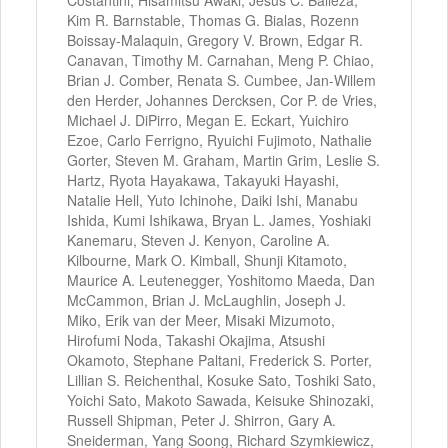
Kim R. Barnstable, Thomas G. Bialas, Rozenn
Boissay-Malaquin, Gregory V. Brown, Edgar R.
Canavan, Timothy M. Carnahan, Meng P. Chiao,
Brian J. Comber, Renata S. Cumbee, Jan-Willem
den Herder, Johannes Dercksen, Cor P. de Vries,
Michael J. DiPirro, Megan E. Eckart, Yuichiro
Ezoe, Carlo Ferrigno, Ryuichi Fujimoto, Nathalie
Gorter, Steven M. Graham, Martin Grim, Leslie S.
Hartz, Ryota Hayakawa, Takayuki Hayashi,
Natalie Hell, Yuto Ichinohe, Daiki Ishi, Manabu
Ishida, Kumi Ishikawa, Bryan L. James, Yoshiaki
Kanemaru, Steven J. Kenyon, Caroline A.
Kilbourne, Mark O. Kimball, Shunji Kitamoto,
Maurice A. Leutenegger, Yoshitomo Maeda, Dan
McCammon, Brian J. McLaughlin, Joseph J.
Miko, Erik van der Meer, Misaki Mizumoto,
Hirofumi Noda, Takashi Okajima, Atsushi
Okamoto, Stephane Paltani, Frederick S. Porter,
Lillian S. Reichenthal, Kosuke Sato, Toshiki Sato,
Yoichi Sato, Makoto Sawada, Keisuke Shinozaki,
Russell Shipman, Peter J. Shirron, Gary A.
Sneiderman, Yang Soong, Richard Szymkiewicz,