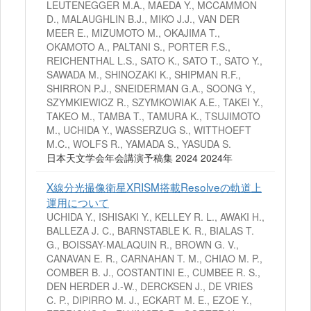
LEUTENEGGER M.A., MAEDA Y., MCCAMMON
D., MALAUGHLIN B.J., MIKO J.J., VAN DER
MEER E., MIZUMOTO M., OKAJIMA T.,
OKAMOTO A., PALTANI S., PORTER F.S.,
REICHENTHAL L.S., SATO K., SATO T., SATO Y.,
SAWADA M., SHINOZAKI K., SHIPMAN R.F.,
SHIRRON P.J., SNEIDERMAN G.A., SOONG Y.,
SZYMKIEWICZ R., SZYMKOWIAK A.E., TAKEI Y.,
TAKEO M., TAMBA T., TAMURA K., TSUJIMOTO
M., UCHIDA Y., WASSERZUG S., WITTHOEFT
M.C., WOLFS R., YAMADA S., YASUDA S.
日本天文学会年会講演予稿集 2024 2024年
X線分光撮像衛星XRISM搭載Resolveの軌道上
運用について
UCHIDA Y., ISHISAKI Y., KELLEY R. L., AWAKI H.,
BALLEZA J. C., BARNSTABLE K. R., BIALAS T.
G., BOISSAY-MALAQUIN R., BROWN G. V.,
CANAVAN E. R., CARNAHAN T. M., CHIAO M. P.,
COMBER B. J., COSTANTINI E., CUMBEE R. S.,
DEN HERDER J.-W., DERCKSEN J., DE VRIES
C. P., DIPIRRO M. J., ECKART M. E., EZOE Y.,