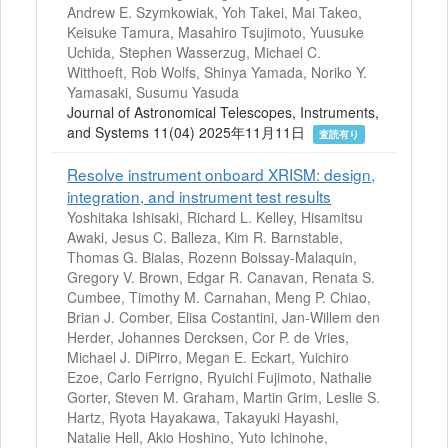
Andrew E. Szymkowiak, Yoh Takei, Mai Takeo,
Keisuke Tamura, Masahiro Tsujimoto, Yuusuke
Uchida, Stephen Wasserzug, Michael C.
Witthoeft, Rob Wolfs, Shinya Yamada, Noriko Y.
Yamasaki, Susumu Yasuda
Journal of Astronomical Telescopes, Instruments,
and Systems 11(04) 2025年11月11日
査読有り
Resolve instrument onboard XRISM: design,
integration, and instrument test results
Yoshitaka Ishisaki, Richard L. Kelley, Hisamitsu
Awaki, Jesus C. Balleza, Kim R. Barnstable,
Thomas G. Bialas, Rozenn Boissay-Malaquin,
Gregory V. Brown, Edgar R. Canavan, Renata S.
Cumbee, Timothy M. Carnahan, Meng P. Chiao,
Brian J. Comber, Elisa Costantini, Jan-Willem den
Herder, Johannes Dercksen, Cor P. de Vries,
Michael J. DiPirro, Megan E. Eckart, Yuichiro
Ezoe, Carlo Ferrigno, Ryuichi Fujimoto, Nathalie
Gorter, Steven M. Graham, Martin Grim, Leslie S.
Hartz, Ryota Hayakawa, Takayuki Hayashi,
Natalie Hell, Akio Hoshino, Yuto Ichinohe,