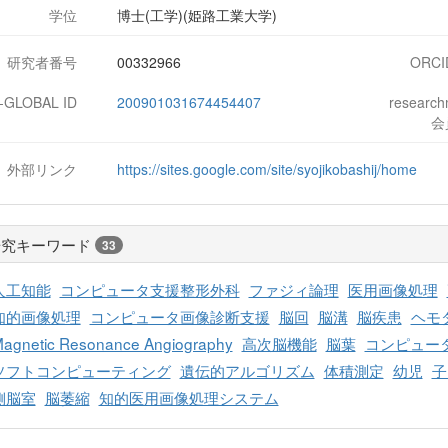
学位
博士(工学)(姫路工業大学)
研究者番号
00332966
ORCI
J-GLOBAL ID
200901031674454407
researc
会
外部リンク
https://sites.google.com/site/syojikobashij/home
研究キーワード
33
人工知能
コンピュータ支援整形外科
ファジィ論理
医用画像処理
知的画像処理
コンピュータ画像診断支援
脳回
脳溝
脳疾患
ヘモ
agnetic Resonance Angiography
高次脳機能
脳葉
コンピュー
ソフトコンピューティング
遺伝的アルゴリズム
体積測定
幼児
子
側脳室
脳萎縮
知的医用画像処理システム