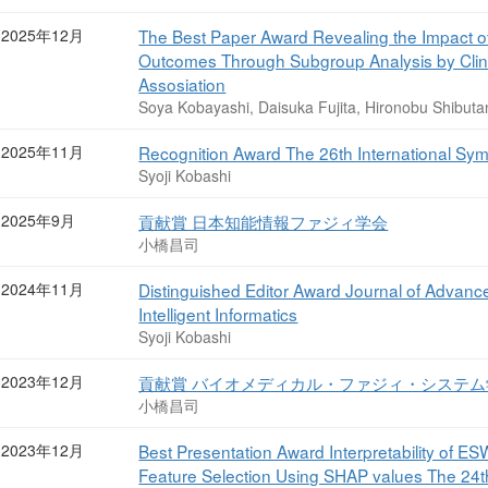
2025年12月
The Best Paper Award Revealing the Impact 
Outcomes Through Subgroup Analysis by Clini
Assosiation
Soya Kobayashi, Daisuka Fujita, Hironobu Shibuta
2025年11月
Recognition Award The 26th International Sy
Syoji Kobashi
2025年9月
貢献賞 日本知能情報ファジィ学会
小橋昌司
2024年11月
Distinguished Editor Award Journal of Advanc
Intelligent Informatics
Syoji Kobashi
2023年12月
貢献賞 バイオメディカル・ファジィ・システム
小橋昌司
2023年12月
Best Presentation Award Interpretability of 
Feature Selection Using SHAP values The 24