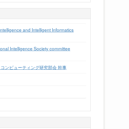
elligence and Intelligent Informatics
nal Intelligence Society committee
・コンピューティング研究部会 幹事