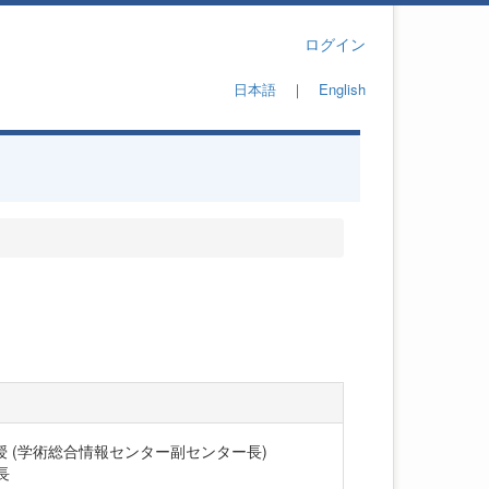
ログイン
日本語
｜
English
授 (学術総合情報センター副センター長)
長