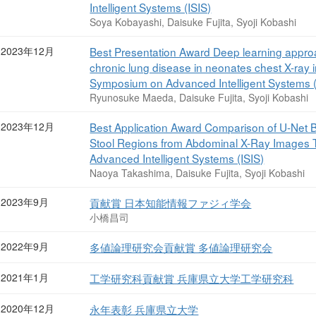
Intelligent Systems (ISIS)
Soya Kobayashi, Daisuke Fujita, Syoji Kobashi
2023年12月
Best Presentation Award Deep learning approac
chronic lung disease in neonates chest X-ray 
Symposium on Advanced Intelligent Systems (
Ryunosuke Maeda, Daisuke Fujita, Syoji Kobashi
2023年12月
Best Application Award Comparison of U-Ne
Stool Regions from Abdominal X-Ray Images 
Advanced Intelligent Systems (ISIS)
Naoya Takashima, Daisuke Fujita, Syoji Kobashi
2023年9月
貢献賞 日本知能情報ファジィ学会
小橋昌司
2022年9月
多値論理研究会貢献賞 多値論理研究会
2021年1月
工学研究科貢献賞 兵庫県立大学工学研究科
2020年12月
永年表彰 兵庫県立大学