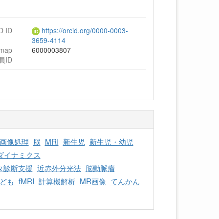
D ID
https://orcid.org/0000-0003-
3659-4114
hmap
6000003807
員ID
画像処理
脳
MRI
新生児
新生児・幼児
ダイナミクス
タ診断支援
近赤外分光法
脳動脈瘤
ども
fMRI
計算機解析
MR画像
てんかん