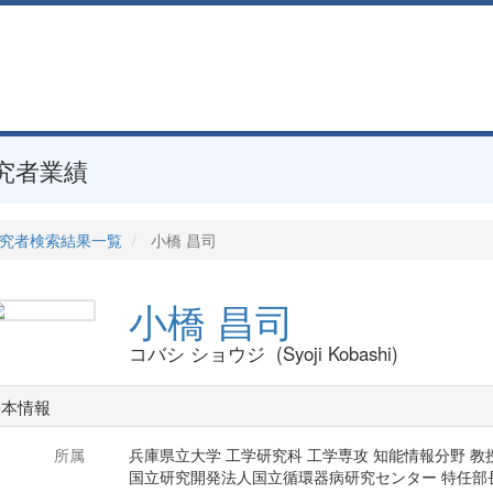
究者業績
究者検索結果一覧
小橋 昌司
小橋 昌司
コバシ ショウジ (Syoji Kobashi)
基本情報
所属
兵庫県立大学 工学研究科 工学専攻 知能情報分野 教
国立研究開発法人国立循環器病研究センター 特任部