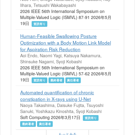
Iihara, Tetsushi Wakabayashi
2026 IEEE 56th International Symposium on
Multiple-Valued Logic (ISMVL) 87-91 2026年5月
19日
査読有り
Human-Feasible Swallowing Posture
Optimization with a Body Motion Link Model
for Aspiration Risk Reduction
Aoi Endo, Naomi Yagi, Katsuya Nakamura,
Shinsuke Nagami, Syoji Kobashi
2026 IEEE 56th International Symposium on
Multiple-Valued Logic (ISMVL) 57-62 2026年5月
19日
査読有り
最終著者
責任著者
Automated quantification of chronic
constipation in X-rays using U-Net
Naoya Takashima, Daisuke Fujita, Tsuyoshi
Sanuki, Yoshikazu Kinoshita, Syoji Kobashi
Soft Computing 2026年3月17日
査読有り
最終著者
責任著者
もっとみる