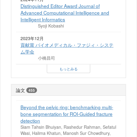
Distinguished Editor Award Journal of
Advanced Computational Intelligence and
Intelligent Informatics
Syoji Kobashi
2023年12月
貢献賞 バイオメディカル・ファジィ・システ
ム学会
小橋昌司
もっとみる
論文
455
Beyond the pelvic ring: benchmarking multi-
bone segmentation for ROI-Guided fracture
detection
Siam Tahsin Bhuiyan, Rashedur Rahman, Sefatul
Wasi, Halima Khatun, Manosh Sur Chowdhury,