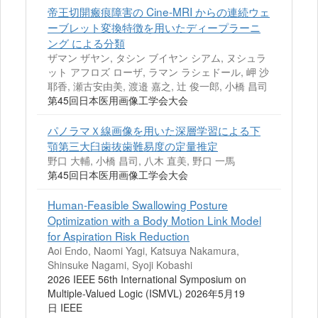
帝王切開瘢痕障害の Cine-MRI からの連続ウェ
ーブレット変換特徴を用いたディープラーニ
ング による分類
ザマン ザヤン, タシン ブイヤン シアム, ヌシュラ
ット アフロズ ローザ, ラマン ラシェドール, 岬 沙
耶香, 瀬古安由美, 渡邉 嘉之, 辻 俊一郎, 小橋 昌司
第45回日本医用画像工学会大会
パノラマＸ線画像を用いた深層学習による下
顎第三大臼歯抜歯難易度の定量推定
野口 大輔, 小橋 昌司, 八木 直美, 野口 一馬
第45回日本医用画像工学会大会
Human-Feasible Swallowing Posture
Optimization with a Body Motion Link Model
for Aspiration Risk Reduction
Aoi Endo, Naomi Yagi, Katsuya Nakamura,
Shinsuke Nagami, Syoji Kobashi
2026 IEEE 56th International Symposium on
Multiple-Valued Logic (ISMVL) 2026年5月19
日 IEEE