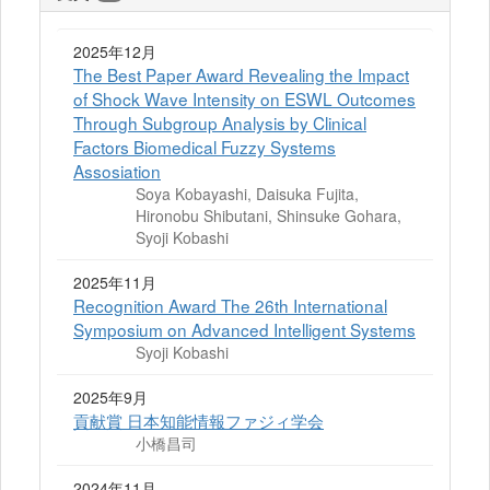
2025年12月
The Best Paper Award Revealing the Impact
of Shock Wave Intensity on ESWL Outcomes
Through Subgroup Analysis by Clinical
Factors Biomedical Fuzzy Systems
Assosiation
Soya Kobayashi, Daisuka Fujita,
Hironobu Shibutani, Shinsuke Gohara,
Syoji Kobashi
2025年11月
Recognition Award The 26th International
Symposium on Advanced Intelligent Systems
Syoji Kobashi
2025年9月
貢献賞 日本知能情報ファジィ学会
小橋昌司
2024年11月