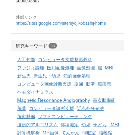
6000003807
外部リンク
https://sites.google.com/site/syojikobashij/home
研究キーワード
33
人工知能
コンピュータ支援整形外科
ファジィ論理
医用画像処理
画像処理
脳
MRI
新生児
新生児・幼児
知的画像処理
コンピュータ画像診断支援
脳回
脳溝
脳疾患
ヘモダイナミクス
Magnetic Resonance Angiography
高次脳機能
脳葉
コンピュータ診断支援
近赤外分光法
脳動脈瘤
ソフトコンピューティング
遺伝的アルゴリズム
体積測定
幼児
子ども
fMRI
計算機解析
MR画像
てんかん
側脳室
脳萎縮