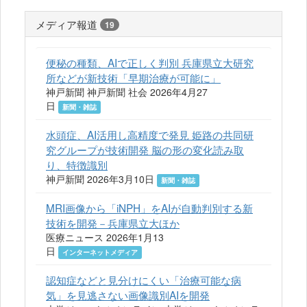
メディア報道
19
便秘の種類、AIで正しく判別 兵庫県立大研究
所などが新技術「早期治療が可能に」
神戸新聞 神戸新聞 社会 2026年4月27
日
新聞・雑誌
水頭症、AI活用し高精度で発見 姫路の共同研
究グループが技術開発 脳の形の変化読み取
り、特徴識別
神戸新聞 2026年3月10日
新聞・雑誌
MRI画像から「iNPH」をAIが自動判別する新
技術を開発－兵庫県立大ほか
医療ニュース 2026年1月13
日
インターネットメディア
認知症などと見分けにくい「治療可能な病
気」を見逃さない画像識別AIを開発