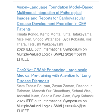
Vision–Language Foundation Model–Based
Multimodal Integration of Pathological
Images and Reports for Cardiovascular
Disease Development Prediction in CEA
Patients
Hinata Kondo, Kento Morita, Kinta Hatakeyama,
Nice Ren, Shogo Watanabe, Syoji Kobashi, Koji
Iihara, Tetsushi Wakabayashi
2026 IEEE 56th International Symposium on
Multiple-Valued Logic (ISMVL) 2026年5月19
日 IEEE
CheXNet-CBAM: Enhancing Large-scale
Medical Pre-training with Attention for Lung
Disease Diagnosis
Siam Tahsin Bhuiyan, Zayan Zaman, Rashedur
Rahman, Manosh Sur Choudhury, Sefatul Wasi,
Ashraful Islam, Saadia Binte Alam, Syoji Kobashi
2026 IEEE 56th International Symposium on
Multiple-Valued Logic (ISMVL) 2026年5月19
日 IEEE