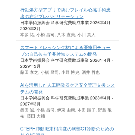
行動処方型アプリで挑むフレイル心臓手術患
者の在宅プレハビリテーション
日本学術振興会 科学研究費助成事業 2026年4月 -
2030年3月
本多 祐, 小橋 昌司, 八木 直美, 小川 真人
スマートドレッシング材による医療用チュー
ブの自己抜去予兆検知システムの開発
日本学術振興会 科学研究費助成事業 2026年4月 -
2029年3月
藤田 孝之, 小橋 昌司, 小野 博史, 酒井 哲也
AIを活用した人工呼吸器ケア安全管理支援シス
テムの開発
日本学術振興会 科学研究費助成事業 2023年4月 -
2027年3月
築田 誠, 小橋 昌司, 伊東 由康, 本田 順子, 野島 敬
祐, 藤田 大輔
CTEPH肺動脈末梢病変の胸部CT診断のための