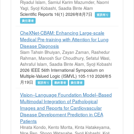
Riyadul Islam, Samiul Karim Mazumder, Naomi
Yagi, Syoji Kobashi, Saadia Binte Alam
Scientific Reports 16(1) 2026年8月7日
査読有り
責任著者
CheXNet-CBAM: Enhancing Large-scale
Medical Pre-training with Attention for Lung
Disease Diagnosis
Siam Tahsin Bhuiyan, Zayan Zaman, Rashedur
Rahman, Manosh Sur Choudhury, Sefatul Wasi,
Ashraful Islam, Saadia Binte Alam, Syoji Kobashi
2026 IEEE 56th International Symposium on
Multiple-Valued Logic (ISMVL) 105-110 2026年5
月19日
査読有り
最終著者
責任著者
Vision–Language Foundation Model–Based
Multimodal Integration of Pathological
Images and Reports for Cardiovascular
Disease Development Prediction in CEA
Patients
Hinata Kondo, Kento Morita, Kinta Hatakeyama,
Nice Ren, Shogo Watanabe, Syoji Kobashi, Koji