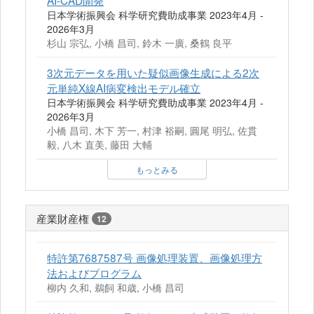
AI-CAD開発
日本学術振興会 科学研究費助成事業 2023年4月 -
2026年3月
杉山 宗弘, 小橋 昌司, 鈴木 一廣, 桑鶴 良平
3次元データを用いた疑似画像生成による2次
元単純X線AI病変検出モデル確立
日本学術振興会 科学研究費助成事業 2023年4月 -
2026年3月
小橋 昌司, 木下 芳一, 村津 裕嗣, 圓尾 明弘, 佐貫
毅, 八木 直美, 藤田 大輔
もっとみる
産業財産権
12
特許第7687587号 画像処理装置、画像処理方
法およびプログラム
柳内 久和, 鵜飼 和歳, 小橋 昌司