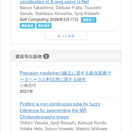
constipation in X-rays using U-Net
Naoya Takashima, Daisuke Fujita, Tsuyoshi
Sanuki, Yoshikazu Kinoshita, Syoji Kobashi
Soft Computing 2026年3月17日
査読有り
最終著者
責任著者
もっとみる
書籍等出版物
2
Precision medicineの確立に資する統合医療デ
ータベースの利活用に関する研究
小橋昌司
2021年
Finding a non-continuous tube by fuzzy
inference for segmenting the MR
Cholangiography image
Chihiro Yasuba, Syoji Kobashi, Katsuya Kondo,
Yutaka Hata, Seturo Imawaki, Makoto Ishikawa