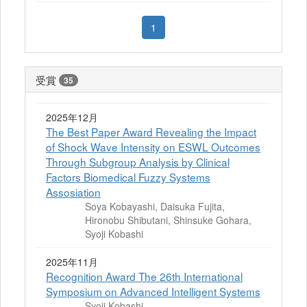
1
受賞
35
2025年12月
The Best Paper Award Revealing the Impact
of Shock Wave Intensity on ESWL Outcomes
Through Subgroup Analysis by Clinical
Factors Biomedical Fuzzy Systems
Assosiation
Soya Kobayashi, Daisuka Fujita,
Hironobu Shibutani, Shinsuke Gohara,
Syoji Kobashi
2025年11月
Recognition Award The 26th International
Symposium on Advanced Intelligent Systems
Syoji Kobashi