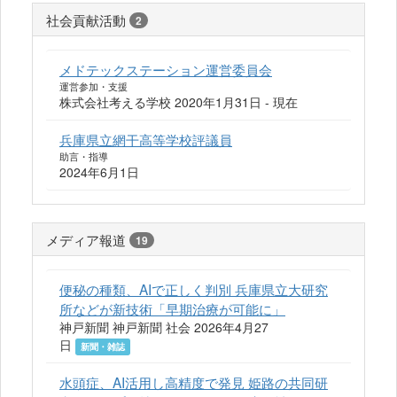
社会貢献活動
2
メドテックステーション運営委員会
運営参加・支援
株式会社考える学校 2020年1月31日 - 現在
兵庫県立網干高等学校評議員
助言・指導
2024年6月1日
メディア報道
19
便秘の種類、AIで正しく判別 兵庫県立大研究
所などが新技術「早期治療が可能に」
神戸新聞 神戸新聞 社会 2026年4月27
日
新聞・雑誌
水頭症、AI活用し高精度で発見 姫路の共同研