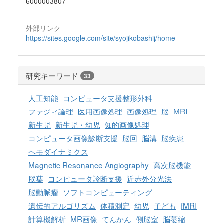
6000003807
外部リンク
https://sites.google.com/site/syojikobashij/home
研究キーワード
33
人工知能
コンピュータ支援整形外科
ファジィ論理
医用画像処理
画像処理
脳
MRI
新生児
新生児・幼児
知的画像処理
コンピュータ画像診断支援
脳回
脳溝
脳疾患
ヘモダイナミクス
Magnetic Resonance Angiography
高次脳機能
脳葉
コンピュータ診断支援
近赤外分光法
脳動脈瘤
ソフトコンピューティング
遺伝的アルゴリズム
体積測定
幼児
子ども
fMRI
計算機解析
MR画像
てんかん
側脳室
脳萎縮