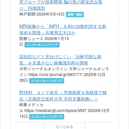
究グループが技術開発 脳の形の変化読み取
り、特徴識別
神戸新聞 2026年3月10日
新聞・雑誌
MRI画像から「iNPH」をAIが自動判別する新
技術を開発－兵庫県立大ほか
医療ニュース 2026年1月13
日
インターネットメディア
認知症などと見分けにくい「治療可能な病
気」を見逃さない画像識別AIを開発
大学ジャーナルオンライン 大学ジャーナルオンラ
イン https://univ-journal.jp/993777/ 2025年12月
28日
インターネットメディア
野球肘、ＡＩで発見 ～早期病変を高精度で検
出（京都府立医科大学 木田圭重助教）～
時事メディカ
ル https://medical.jiji.com/topics/3597 2024年12月
15日
インターネットメディア
もっとみる