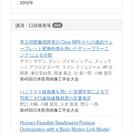
2002年
講演・口頭発表等
559
帝王切開瘢痕障害の Cine-MRI からの連続ウェ
ーブレット変換特徴を用いたディープラーニ
ング による分類
ザマン ザヤン, タシン ブイヤン シアム, ヌシュラ
ット アフロズ ローザ, ラマン ラシェドール, 岬 沙
耶香, 瀬古安由美, 渡邉 嘉之, 辻 俊一郎, 小橋 昌司
第45回日本医用画像工学会大会
パノラマＸ線画像を用いた深層学習による下
顎第三大臼歯抜歯難易度の定量推定
野口 大輔, 小橋 昌司, 八木 直美, 野口 一馬
第45回日本医用画像工学会大会
Human-Feasible Swallowing Posture
Optimization with a Body Motion Link Model