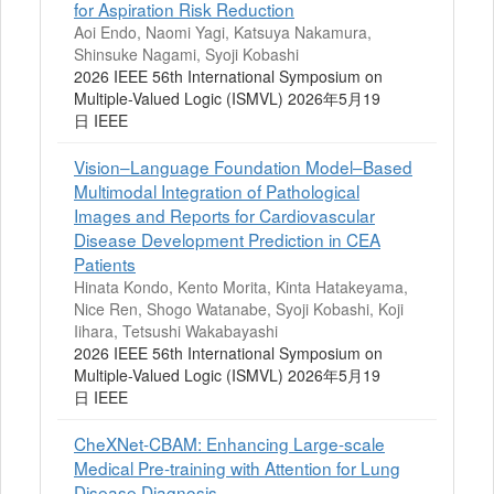
for Aspiration Risk Reduction
Aoi Endo, Naomi Yagi, Katsuya Nakamura,
Shinsuke Nagami, Syoji Kobashi
2026 IEEE 56th International Symposium on
Multiple-Valued Logic (ISMVL) 2026年5月19
日 IEEE
Vision–Language Foundation Model–Based
Multimodal Integration of Pathological
Images and Reports for Cardiovascular
Disease Development Prediction in CEA
Patients
Hinata Kondo, Kento Morita, Kinta Hatakeyama,
Nice Ren, Shogo Watanabe, Syoji Kobashi, Koji
Iihara, Tetsushi Wakabayashi
2026 IEEE 56th International Symposium on
Multiple-Valued Logic (ISMVL) 2026年5月19
日 IEEE
CheXNet-CBAM: Enhancing Large-scale
Medical Pre-training with Attention for Lung
Disease Diagnosis