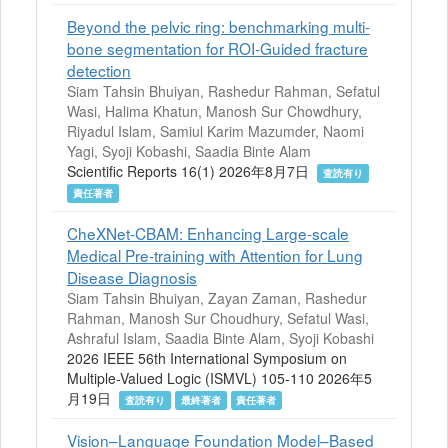
Beyond the pelvic ring: benchmarking multi-
bone segmentation for ROI-Guided fracture
detection
Siam Tahsin Bhuiyan, Rashedur Rahman, Sefatul
Wasi, Halima Khatun, Manosh Sur Chowdhury,
Riyadul Islam, Samiul Karim Mazumder, Naomi
Yagi, Syoji Kobashi, Saadia Binte Alam
Scientific Reports 16(1) 2026年8月7日
査読有り
責任著者
CheXNet-CBAM: Enhancing Large-scale
Medical Pre-training with Attention for Lung
Disease Diagnosis
Siam Tahsin Bhuiyan, Zayan Zaman, Rashedur
Rahman, Manosh Sur Choudhury, Sefatul Wasi,
Ashraful Islam, Saadia Binte Alam, Syoji Kobashi
2026 IEEE 56th International Symposium on
Multiple-Valued Logic (ISMVL) 105-110 2026年5
月19日
査読有り
最終著者
責任著者
Vision–Language Foundation Model–Based