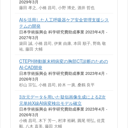
2029年3月
藤田 孝之, 小橋 昌司, 小野 博史, 酒井 哲也
AIを活用した人工呼吸器ケア安全管理支援シス
テムの開発
日本学術振興会 科学研究費助成事業 2023年4月 -
2027年3月
築田 誠, 小橋 昌司, 伊東 由康, 本田 順子, 野島 敬
祐, 藤田 大輔
CTEPH肺動脈末梢病変の胸部CT診断のための
AI-CAD開発
日本学術振興会 科学研究費助成事業 2023年4月 -
2026年3月
杉山 宗弘, 小橋 昌司, 鈴木 一廣, 桑鶴 良平
3次元データを用いた疑似画像生成による2次
元単純X線AI病変検出モデル確立
日本学術振興会 科学研究費助成事業 2023年4月 -
2026年3月
小橋 昌司, 木下 芳一, 村津 裕嗣, 圓尾 明弘, 佐貫
毅, 八木 直美, 藤田 大輔