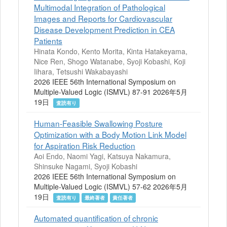
Multimodal Integration of Pathological
Images and Reports for Cardiovascular
Disease Development Prediction in CEA
Patients
Hinata Kondo, Kento Morita, Kinta Hatakeyama,
Nice Ren, Shogo Watanabe, Syoji Kobashi, Koji
Iihara, Tetsushi Wakabayashi
2026 IEEE 56th International Symposium on
Multiple-Valued Logic (ISMVL) 87-91 2026年5月
19日
査読有り
Human-Feasible Swallowing Posture
Optimization with a Body Motion Link Model
for Aspiration Risk Reduction
Aoi Endo, Naomi Yagi, Katsuya Nakamura,
Shinsuke Nagami, Syoji Kobashi
2026 IEEE 56th International Symposium on
Multiple-Valued Logic (ISMVL) 57-62 2026年5月
19日
査読有り
最終著者
責任著者
Automated quantification of chronic