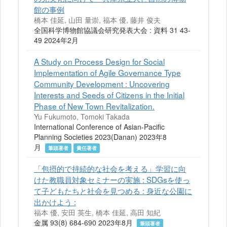
館の事例
橋本 佳延, 山田 量崇, 福本 優, 藤井 俊夫
全国科学博物館協議会研究発表大会 : 資料 31 43-
49 2024年2月
A Study on Process Design for Social
Implementation of Agile Governance Type
Community Development : Uncovering
Interests and Seeds of Citizens in the Initial
Phase of New Town Revitalization.
Yu Fukumoto, Tomoki Takada
International Conference of Asian-Pacific
Planning Societies 2023(Danan) 2023年8
月
筆頭著者
責任著者
「包摂的で持続的な社会を考える」学習に向
けた教職員対象セミナーの実施 : SDGsを使っ
て子どもたちと社会を見つめる : 身近な公園に
出かけよう :
福本 優, 安田 英生, 橋本 佳延, 高田 知紀
金属 93(8) 684-690 2023年8月
筆頭著者