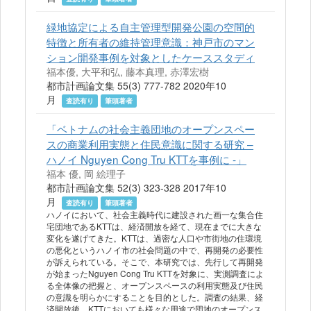
緑地協定による自主管理型開発公園の空間的
特徴と所有者の維持管理意識：神戸市のマン
ション開発事例を対象としたケーススタディ
福本優, 大平和弘, 藤本真理, 赤澤宏樹
都市計画論文集 55(3) 777-782 2020年10
月
査読有り
筆頭著者
「ベトナムの社会主義団地のオープンスペー
スの商業利用実態と住民意識に関する研究 –
ハノイ Nguyen Cong Tru KTTを事例に -」
福本 優, 岡 絵理子
都市計画論文集 52(3) 323-328 2017年10
月
査読有り
筆頭著者
ハノイにおいて、社会主義時代に建設された画一な集合住
宅団地であるKTTは、経済開放を経て、現在までに大きな
変化を遂げてきた。KTTは、過密な人口や市街地の住環境
の悪化というハノイ市の社会問題の中で、再開発の必要性
が訴えられている。そこで、本研究では、先行して再開発
が始まったNguyen Cong Tru KTTを対象に、実測調査によ
る全体像の把握と、オープンスペースの利用実態及び住民
の意識を明らかにすることを目的とした。調査の結果、経
済開放後、KTTにおいても様々な用途で団地のオープンス