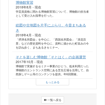
博物館実習
2018年8月 - 現在
学芸員資格に関わる博物館実習について、博物館の担当者
として受け入れ指導を行った。
絵図や古地図を片手にぶらり。今昔まちある
き
2018年4月 - 現在
「摂津名所図会」を中心に、「西国名所図会」「浪花百
景」などの歴史資料を中心に、資料に描かれた町並みの今
を訪ね歩く、まちあるきセミナー。
そとを楽しむ博物館「そとはく」の企画運営
2017年10月 - 現在
博物館で実施するセミナー事業のひとつ。低未利用だった
博物館のエントランス空間にある芝生広場を活用して、自
然探しゲーム等のコンテンツを提供。年6回開催。
もっとみる
一覧へ戻る