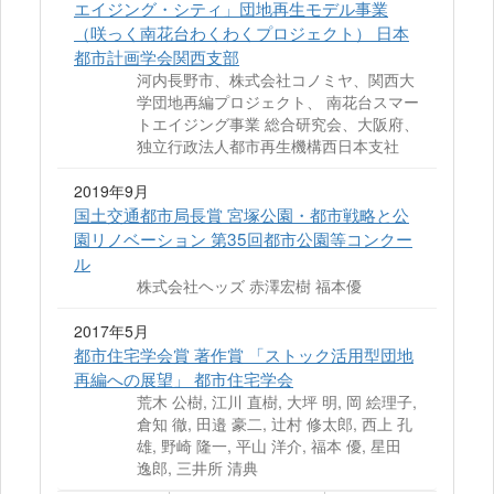
エイジング・シティ」団地再生モデル事業
（咲っく南花台わくわくプロジェクト） 日本
都市計画学会関西支部
河内長野市、株式会社コノミヤ、関西大
学団地再編プロジェクト、 南花台スマー
トエイジング事業 総合研究会、大阪府、
独立行政法人都市再生機構西日本支社
2019年9月
国土交通都市局長賞 宮塚公園・都市戦略と公
園リノベーション 第35回都市公園等コンクー
ル
株式会社ヘッズ 赤澤宏樹 福本優
2017年5月
都市住宅学会賞 著作賞 「ストック活用型団地
再編への展望」 都市住宅学会
荒木 公樹, 江川 直樹, 大坪 明, 岡 絵理子,
倉知 徹, 田邉 豪二, 辻村 修太郎, 西上 孔
雄, 野崎 隆一, 平山 洋介, 福本 優, 星田
逸郎, 三井所 清典