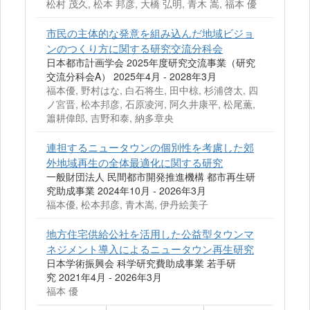
松村 茂久, 松本 邦彦, 大橋 弘明, 青木 嵩, 福本 優
市民の主体的な発意を組み込んだ地域ビジョ
ンのつくり方に関する研究交流分科会
日本都市計画学会 2025年度研究交流事業（研究
交流分科会A） 2025年4月 - 2028年3月
福本優, 野村はな, 白石将生, 田中椋, 杉浦啓太, 四
ノ宮晋, 松本邦彦, 石原凌河, 阿久井康平, 松尾薫,
簫耕偉郎, 吉野和泰, 納多章央
連担するニュータウンの個別性を考慮した郊
外地域再生の全体最適化に関する研究
一般財団法人 民間都市開発推進機構 都市再生研
究助成事業 2024年10月 - 2026年3月
福本優, 松本邦彦, 青木嵩, 伊丹絵美子
地方住宅供給公社を活用した公益型タウンマ
ネジメント導入によるニュータウン再生研究
日本学術振興会 科学研究費助成事業 若手研
究 2021年4月 - 2026年3月
福本 優