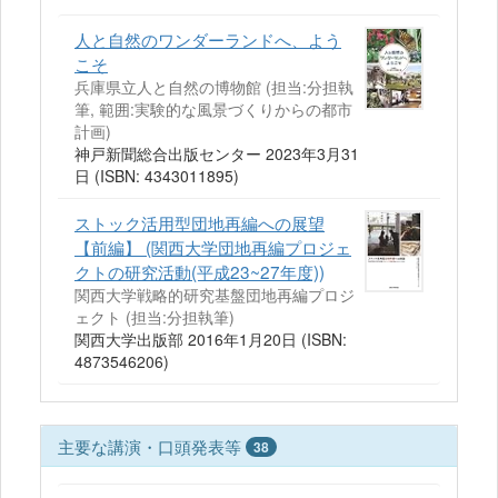
人と自然のワンダーランドへ、よう
こそ
兵庫県立人と自然の博物館 (担当:分担執
筆, 範囲:実験的な風景づくりからの都市
計画)
神戸新聞総合出版センター 2023年3月31
日 (ISBN: 4343011895)
ストック活用型団地再編への展望
【前編】 (関西大学団地再編プロジェ
クトの研究活動(平成23~27年度))
関西大学戦略的研究基盤団地再編プロジ
ェクト (担当:分担執筆)
関西大学出版部 2016年1月20日 (ISBN:
4873546206)
主要な講演・口頭発表等
38