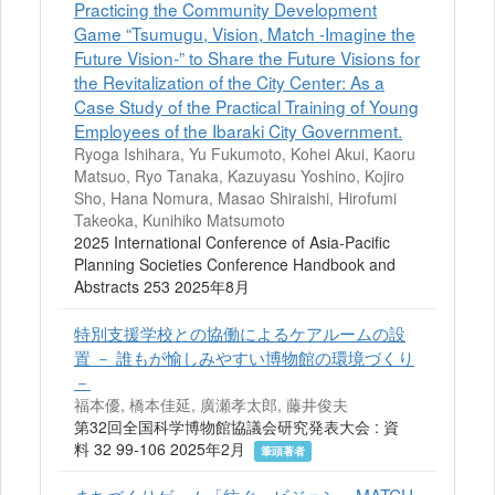
Practicing the Community Development
Game “Tsumugu, Vision, Match -Imagine the
Future Vision-” to Share the Future Visions for
the Revitalization of the City Center: As a
Case Study of the Practical Training of Young
Employees of the Ibaraki City Government.
Ryoga Ishihara, Yu Fukumoto, Kohei Akui, Kaoru
Matsuo, Ryo Tanaka, Kazuyasu Yoshino, Kojiro
Sho, Hana Nomura, Masao Shiraishi, Hirofumi
Takeoka, Kunihiko Matsumoto
2025 International Conference of Asia-Pacific
Planning Societies Conference Handbook and
Abstracts 253 2025年8月
特別支援学校との協働によるケアルームの設
置 － 誰もが愉しみやすい博物館の環境づくり
－
福本優, 橋本佳延, 廣瀬孝太郎, 藤井俊夫
第32回全国科学博物館協議会研究発表大会 : 資
料 32 99-106 2025年2月
筆頭著者