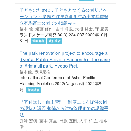
子どものために，子どもとつくる公園リノベ
ーション ～多様な住民参画を生み出す兵庫県
立有馬富士公園での取組み～
福本 優, 遠藤 修作, 吉田 峰規, 大根 裕士, 守 宏美
ランドスケープ研究 86(3) 234-237 2022年10月
31日
筆頭著者
責任著者
The park renovation project to encourage a
diverse Public-Pravate Partnership:The case
of Arimafuji park, Hyogo Pref.
福本優, 赤澤宏樹
International Conference of Asian-Pacific
Planning Societies 2022(Nagasaki) 2022年8
月
筆頭著者
「寄付無し・自主管理」制度による提供公園
の現状と課題 整備から維持管理までの誘導手
法
赤澤 宏樹, 藤本 真里, 田原 直樹, 大平 和弘, 福本
優