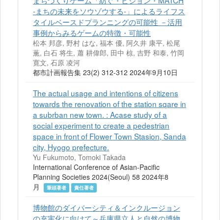
まちづくりゲーム「紡ぐ・ビジョン・MATCH
-まちの未来をソウゾウする-」によるライフス
タイルベースドプランニングの可能性 －活用
事例からみるゲームの特徴・可能性
松本 邦彦, 野村 はな, 福本 優, 阿久井 康平, 松尾
薫, 白石 将生, 蕭 耕偉郎, 田中 椋, 吉野 和泰, 竹岡
寛文, 石原 凌河
都市計画報告集 23(2) 312-312 2024年9月10日
The actual usage and intentions of citizens
towards the renovation of the station sqare in
a subrban new town. : Acase study of a
social experiment to create a pedestrian
space in front of Flower Town Stasion, Sanda
city, Hyogo prefecture.
Yu Fukumoto, Tomoki Takada
International Conference of Asian-Pacific
Planning Societies 2024(Seoul) 58 2024年8
月
筆頭著者
責任著者
博物館のダイバーシティ＆インクルージョン
の充実化に向けて～兵庫県立人と自然の博物