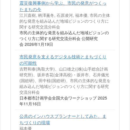
震災復興事例から学ぶ、市民の発意がつくっ
たまちの今
江川直樹, 柄澤薫冬, 石原凌河, 福本優, 市民の主体
的な発意を組み込んだ地域ビジョンのつくり方に
関する研究交流分科会
市民の主体的な発意を組み込んだ地域ビジョンの
つくり方に関する研究交流分科会 公開研究
会 2026年1月19日
市民発意を支えるデジタル技術とまちづくり
の可能性
吉野和泰(⿃取⼤学)、⼭⼝雄之((株)⼭⼿総合計画
研究所)、坂井杏花(⾦津⾼校)・坂井市、⽯井儀光
(国総研)、⽥中椋(国総研)、市民の主体的な発意を
組み込んだ地域ビジョンのつくり方に関する研究
交流分科会
日本都市計画学会全国大会ワークショップ 2025
年11月16日
公共のインハウスプランナーとしてみた、ま
ちづくりの現場
福本優