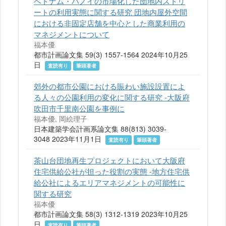
ベトナム・ハノイの市場化した団地内ストリ
ートの利用実態に関する研究 団地内屋外空間
における非固定店舗を中心とした商業利用の
マネジメントについて
福本優
都市計画論文集 59(3) 1557-1564 2024年10月25
日
査読有り
筆頭著者
郊外の都市公園における賑わい施設設置によ
る人々の公園利用の変化に関する研究 ‐大阪府
吹田市千里南公園を事例に
福本優, 岡絵理子
日本建築学会計画系論文集 88(813) 3039-
3048 2023年11月1日
査読有り
筆頭著者
茶山台団地再生プロジェクトにおいて大阪府
住宅供給公社が担った役割の実態 ‐地方住宅供
給公社によるエリアマネジメントの可能性に
関する研究
福本優
都市計画論文集 58(3) 1312-1319 2023年10月25
日
査読有り
筆頭著者