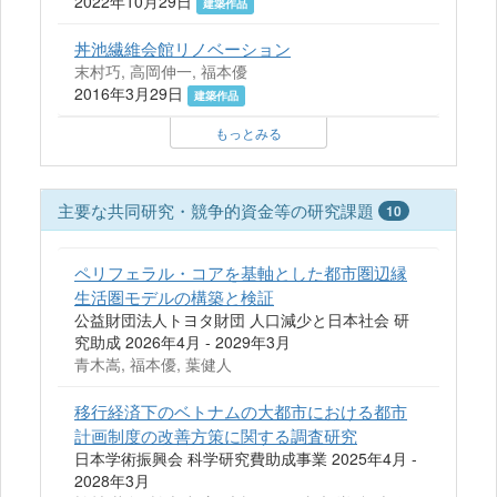
2022年10月29日
建築作品
丼池繊維会館リノベーション
末村巧, 高岡伸一, 福本優
2016年3月29日
建築作品
もっとみる
主要な共同研究・競争的資金等の研究課題
10
ペリフェラル・コアを基軸とした都市圏辺縁
生活圏モデルの構築と検証
公益財団法人トヨタ財団 人口減少と日本社会 研
究助成 2026年4月 - 2029年3月
青木嵩, 福本優, 葉健人
移行経済下のベトナムの大都市における都市
計画制度の改善方策に関する調査研究
日本学術振興会 科学研究費助成事業 2025年4月 -
2028年3月