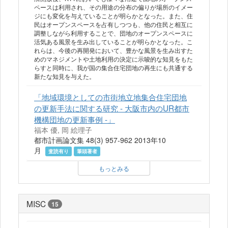
ペースは利用され、その用途の分布の偏りが場所のイメー
ジにも変化を与えていることが明らかとなった。また、住
民はオープンスペースを占有しつつも、他の住民と相互に
調整しながら利用することで、団地のオープンスペースに
活気ある風景を生み出していることが明らかとなった。こ
れらは、今後の再開発において、豊かな風景を生み出すた
めのマネジメントや土地利用の決定に示唆的な知見をもた
らすと同時に、我が国の集合住宅団地の再生にも共通する
新たな知見を与えた。
「地域環境としての市街地立地集合住宅団地
の更新手法に関する研究 - 大阪市内のUR都市
機構団地の更新事例 -」
福本 優, 岡 絵理子
都市計画論文集 48(3) 957-962 2013年10
月
査読有り
筆頭著者
もっとみる
MISC
15