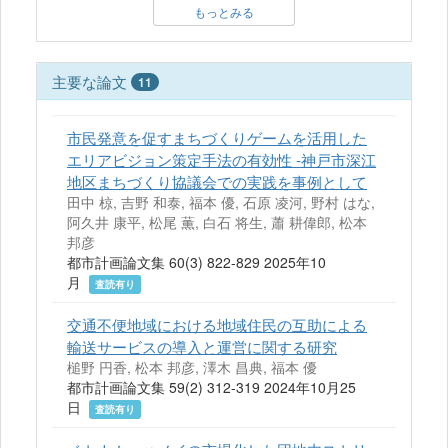
もっとみる
主要な論文
11
市民発意を促すまちづくりゲームを活用した
エリアビジョン策定手法の有効性 ‐神戸市深江
地区まちづくり協議会での実践を事例として
田中 椋, 吉野 和泰, 福本 優, 石原 凌河, 野村 はな,
阿久井 康平, 松尾 薫, 白石 将生, 蕭 耕偉郎, 松本
邦彦
都市計画論文集 60(3) 822-829 2025年10
月
査読有り
交通不便地域における地域住民の互助による
輸送サービスの導入と運営に関する研究
槌野 円香, 松本 邦彦, 澤木 昌典, 福本 優
都市計画論文集 59(2) 312-319 2024年10月25
日
査読有り