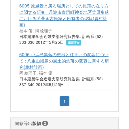
6005 原風景と戻る場所としての集落の在り方
に関する研究 : 丹波市青垣町神楽地区菅原集落
における茅葺き古民家と所有者の現状(農村計
画)
福本 優, 岡 絵理子
日本建築学会近畿支部研究報告集. 計画系 (52)
333-336 2012年5月25日
筆頭著者
6006 小浜島集落の敷地と住まいの変容につい
て : 八重山諸島の風土的集落の変容に関する研
究(農村計画)
岡 絵理子, 福本 優
日本建築学会近畿支部研究報告集. 計画系 (52)
337-340 2012年5月25日
1
書籍等出版物
2