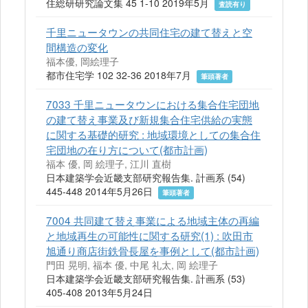
住総研研究論文集 45 1-10 2019年5月
査読有り
千里ニュータウンの共同住宅の建て替えと空
間構造の変化
福本優, 岡絵理子
都市住宅学 102 32-36 2018年7月
筆頭著者
7033 千里ニュータウンにおける集合住宅団地
の建て替え事業及び新規集合住宅供給の実態
に関する基礎的研究 : 地域環境としての集合住
宅団地の在り方について(都市計画)
福本 優, 岡 絵理子, 江川 直樹
日本建築学会近畿支部研究報告集. 計画系 (54)
445-448 2014年5月26日
筆頭著者
7004 共同建て替え事業による地域主体の再編
と地域再生の可能性に関する研究(1) : 吹田市
旭通り商店街鉄骨長屋を事例として(都市計画)
門田 晃明, 福本 優, 中尾 礼太, 岡 絵理子
日本建築学会近畿支部研究報告集. 計画系 (53)
405-408 2013年5月24日