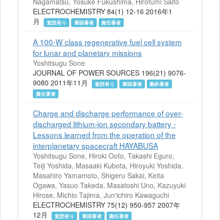
Nagamatsu, Yosuke Fukushima, Hirofumi Saito
ELECTROCHEMISTRY 84(1) 12-16 2016年1
月
査読有り
筆頭著者
責任著者
A 100-W class regenerative fuel cell system
for lunar and planetary missions
Yoshitsugu Sone
JOURNAL OF POWER SOURCES 196(21) 9076-
9080 2011年11月
査読有り
筆頭著者
最終著者
責任著者
Charge and discharge performance of over-
discharged lithium-ion secondary battery -
Lessons learned from the operation of the
interplanetary spacecraft HAYABUSA
Yoshitsugu Sone, Hiroki Ooto, Takashi Eguro,
Teiji Yoshida, Masaaki Kubota, Hiroyuki Yoshida,
Masahiro Yamamoto, Shigeru Sakai, Keita
Ogawa, Yasuo Takeda, Masatoshi Uno, Kazuyuki
Hirose, Michio Tajima, Jun'ichiro Kawaguchi
ELECTROCHEMISTRY 75(12) 950-957 2007年
12月
査読有り
筆頭著者
責任著者