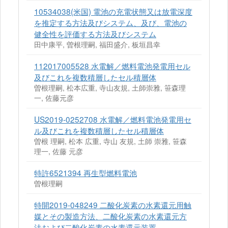
10534038(米国) 電池の充電状態又は放電深度
を推定する方法及びシステム、及び、電池の
健全性を評価する方法及びシステム
田中康平, 曽根理嗣, 福田盛介, 板垣昌幸
112017005528 水電解／燃料電池発電用セル
及びこれを複数積層したセル積層体
曽根理嗣, 松本広重, 寺山友規, 土師崇雅, 笹森理
一, 佐藤元彦
US2019-0252708 水電解／燃料電池発電用セ
ル及びこれを複数積層したセル積層体
曽根 理嗣, 松本 広重, 寺山 友規, 土師 崇雅, 笹森
理一, 佐藤 元彦
特許6521394 再生型燃料電池
曽根理嗣
特開2019-048249 二酸化炭素の水素還元用触
媒とその製造方法、二酸化炭素の水素還元方
法および二酸化炭素の水素還元装置