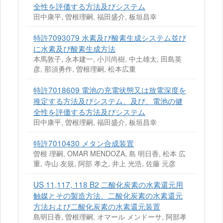
全性を評価する方法及びシステム
田中康平, 曽根理嗣, 福田盛介, 板垣昌幸
特許7093079 水素及び酸素生成システム並び
に水素及び酸素生成方法
本馬敦子, 永本建一, 小川尚樹, 中土雄太, 田島英
彦, 那須勇作, 曽根理嗣, 松本広重
特許7018609 電池の充電状態又は放電深度を
推定する方法及びシステム、及び、電池の健
全性を評価する方法及びシステム
田中康平, 曽根理嗣, 福田盛介, 板垣昌幸
特許7010430 メタン合成装置
曽根 理嗣, OMAR MENDOZA, 島 明日香, 松本 広
重, 寺山 友規, 阿部 孝之, 井上 光浩, 佐藤 元彦
US 11,117, 118 B2 二酸化炭素の水素還元用
触媒とその製造方法、二酸化炭素の水素還元
方法および二酸化炭素の水素還元装置
島明日香, 曽根理嗣, オマール メンドーサ, 阿部孝