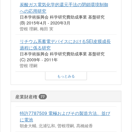
炭酸ガス電気化学的還元手法の閉鎖環境制御
への応用研究
日本学術振興会 科学研究費助成事業 基盤研究
(B) 2015年4月 - 2020年3月
曽根 理嗣, 梅田 実
リチウム系蓄電デバイスにおけるSEI皮膜成長
過程に係る研究
日本学術振興会 科学研究費助成事業 基盤研究
(C) 2009年 - 2011年
曽根 理嗣
もっとみる
産業財産権
77
特許7787509 電極およびその製造方法、並び
に電池
朝倉大輔, 北浦弘和, 曽根理嗣, 髙橋綾香