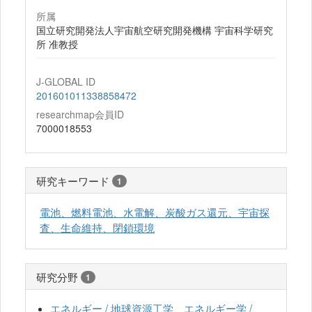
所属
国立研究開発法人宇宙航空研究開発機構 宇宙科学研究
所 准教授
J-GLOBAL ID
201601011338858472
researchmap会員ID
7000018553
研究キーワード
1
電池、燃料電池、水電解、炭酸ガス還元、宇宙探
査、生命維持、閉鎖環境
研究分野
1
エネルギー / 地球資源工学、エネルギー学 /