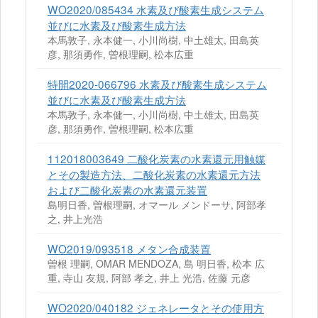
WO2020/085434 水素及び酸素生成システム
並びに水素及び酸素生成方法
本馬敦子, 永本健一, 小川尚樹, 中土雄太, 田島英
彦, 那須勇作, 曽根理嗣, 松本広重
特開2020-066796 水素及び酸素生成システム
並びに水素及び酸素生成方法
本馬敦子, 永本健一, 小川尚樹, 中土雄太, 田島英
彦, 那須勇作, 曽根理嗣, 松本広重
112018003649 二酸化炭素の水素還元用触媒
とその製造方法、二酸化炭素の水素還元方法
および二酸化炭素の水素還元装置
島明日香, 曽根理嗣, オマール メンドーサ, 阿部孝
之, 井上光浩
WO2019/093518 メタン合成装置
曽根 理嗣, OMAR MENDOZA, 島 明日香, 松本 広
重, 寺山 友規, 阿部 孝之, 井上 光浩, 佐藤 元彦
WO2020/040182 ジェネレータとその使用方