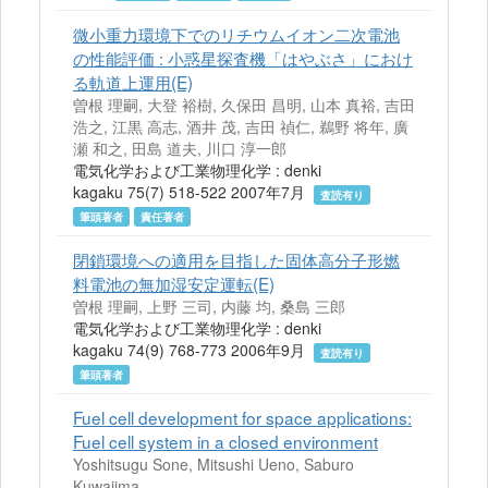
微小重力環境下でのリチウムイオン二次電池
の性能評価 : 小惑星探査機「はやぶさ」におけ
る軌道上運用(E)
曽根 理嗣, 大登 裕樹, 久保田 昌明, 山本 真裕, 吉田
浩之, 江黒 高志, 酒井 茂, 吉田 禎仁, 鵜野 将年, 廣
瀬 和之, 田島 道夫, 川口 淳一郎
電気化学および工業物理化学 : denki
kagaku 75(7) 518-522 2007年7月
査読有り
筆頭著者
責任著者
閉鎖環境への適用を目指した固体高分子形燃
料電池の無加湿安定運転(E)
曽根 理嗣, 上野 三司, 内藤 均, 桑島 三郎
電気化学および工業物理化学 : denki
kagaku 74(9) 768-773 2006年9月
査読有り
筆頭著者
Fuel cell development for space applications:
Fuel cell system in a closed environment
Yoshitsugu Sone, Mitsushi Ueno, Saburo
Kuwajima