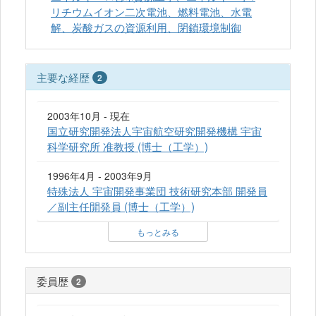
リチウムイオン二次電池、燃料電池、水電
解、炭酸ガスの資源利用、閉鎖環境制御
主要な経歴
2
2003年10月 - 現在
国立研究開発法人宇宙航空研究開発機構 宇宙
科学研究所 准教授 (博士（工学）)
1996年4月 - 2003年9月
特殊法人 宇宙開発事業団 技術研究本部 開発員
／副主任開発員 (博士（工学）)
もっとみる
委員歴
2