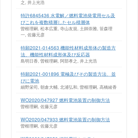
之, 井上光浩
特許6845436 水電解／燃料電池発電用セル及
びこれを複数積層したセル積層体
曽根理嗣, 松本広重, 寺山友規, 土師崇雅, 笹森理
一, 佐藤元彦
特願2021-014563 機能性材料成形体の製造方
法、機能性材料成形体及び反応器
島明日香, 曽根理嗣, 阿部孝之, 井上光浩
特願2021-001896 電極及びその製造方法、並
びに電池
細野栄司, 朝倉大輔, 北浦弘和, 曽根理嗣, 高橋綾香
WO2020/047927 燃料電池装置の制御方法
曽根理嗣, 佐藤元彦
WO2020/047933 燃料電池装置の制御方法
曽根理嗣, 佐藤元彦