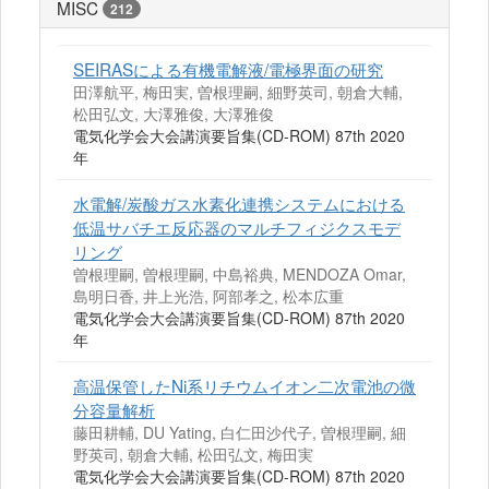
MISC
212
SEIRASによる有機電解液/電極界面の研究
田澤航平, 梅田実, 曽根理嗣, 細野英司, 朝倉大輔,
松田弘文, 大澤雅俊, 大澤雅俊
電気化学会大会講演要旨集(CD-ROM) 87th 2020
年
水電解/炭酸ガス水素化連携システムにおける
低温サバチエ反応器のマルチフィジクスモデ
リング
曽根理嗣, 曽根理嗣, 中島裕典, MENDOZA Omar,
島明日香, 井上光浩, 阿部孝之, 松本広重
電気化学会大会講演要旨集(CD-ROM) 87th 2020
年
高温保管したNi系リチウムイオン二次電池の微
分容量解析
藤田耕輔, DU Yating, 白仁田沙代子, 曽根理嗣, 細
野英司, 朝倉大輔, 松田弘文, 梅田実
電気化学会大会講演要旨集(CD-ROM) 87th 2020