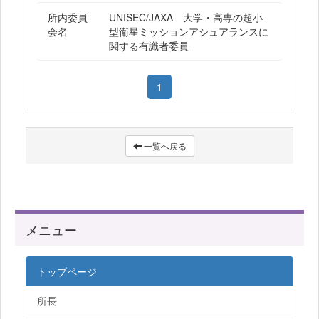
所内委員
UNISEC/JAXA 大学・高専の超小
会名
型衛星ミッションアシュアランスに
関する有識者委員
1
一覧へ戻る
メニュー
トップページ
所長