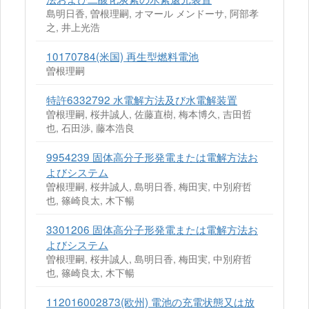
島明日香, 曽根理嗣, オマール メンドーサ, 阿部孝
之, 井上光浩
10170784(米国) 再生型燃料電池
曽根理嗣
特許6332792 水電解方法及び水電解装置
曽根理嗣, 桜井誠人, 佐藤直樹, 梅本博久, 吉田哲
也, 石田渉, 藤本浩良
9954239 固体高分子形発電または電解方法お
よびシステム
曽根理嗣, 桜井誠人, 島明日香, 梅田実, 中別府哲
也, 篠崎良太, 木下暢
3301206 固体高分子形発電または電解方法お
よびシステム
曽根理嗣, 桜井誠人, 島明日香, 梅田実, 中別府哲
也, 篠崎良太, 木下暢
112016002873(欧州) 電池の充電状態又は放