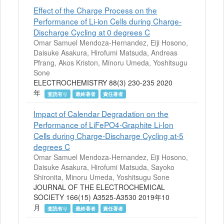
Effect of the Charge Process on the
Performance of Li-ion Cells during Charge-
Discharge Cycling at 0 degrees C
Omar Samuel Mendoza-Hernandez, Eiji Hosono,
Daisuke Asakura, Hirofumi Matsuda, Andreas
Pfrang, Akos Kriston, Minoru Umeda, Yoshitsugu
Sone
ELECTROCHEMISTRY 88(3) 230-235 2020
年
査読有り
最終著者
責任著者
Impact of Calendar Degradation on the
Performance of LiFePO4-Graphite Li-Ion
Cells during Charge-Discharge Cycling at-5
degrees C
Omar Samuel Mendoza-Hernandez, Eiji Hosono,
Daisuke Asakura, Hirofumi Matsuda, Sayoko
Shironita, Minoru Umeda, Yoshitsugu Sone
JOURNAL OF THE ELECTROCHEMICAL
SOCIETY 166(15) A3525-A3530 2019年10
月
査読有り
最終著者
責任著者