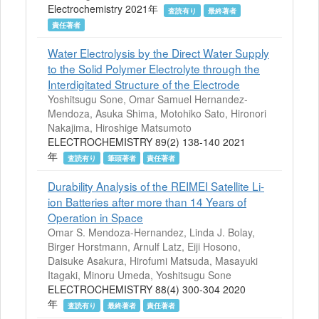
Electrochemistry 2021年
査読有り
最終著者
責任著者
Water Electrolysis by the Direct Water Supply
to the Solid Polymer Electrolyte through the
Interdigitated Structure of the Electrode
Yoshitsugu Sone, Omar Samuel Hernandez-
Mendoza, Asuka Shima, Motohiko Sato, Hironori
Nakajima, Hiroshige Matsumoto
ELECTROCHEMISTRY 89(2) 138-140 2021
年
査読有り
筆頭著者
責任著者
Durability Analysis of the REIMEI Satellite Li-
ion Batteries after more than 14 Years of
Operation in Space
Omar S. Mendoza-Hernandez, Linda J. Bolay,
Birger Horstmann, Arnulf Latz, Eiji Hosono,
Daisuke Asakura, Hirofumi Matsuda, Masayuki
Itagaki, Minoru Umeda, Yoshitsugu Sone
ELECTROCHEMISTRY 88(4) 300-304 2020
年
査読有り
最終著者
責任著者