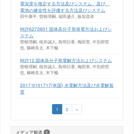
電深度を推定する方法及びシステム、及び、
電池の健全性を評価する方法及びシステム
田中康平, 曽根理嗣, 福田盛介, 板垣昌幸
特許6273601 固体高分子形発電方法およびシ
ステム
曽根理嗣, 桜井誠人, 島明日香, 梅田実, 中別府哲
也, 篠崎良太, 木下暢
特許12 固体高分子形電解方法およびシステム
曽根理嗣, 桜井誠人, 島明日香, 梅田実, 中別府哲
也, 篠崎良太, 木下暢
2017-0101717(米国) 水電解方法及び水電解装
置
1
2
»
メディア報道
1