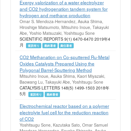
Exergy valorization of a water electrolyzer
and CO2 hydrogenation tandem system for
hydrogen and methane production
Omar S. Mendoza-Hernandez, Asuka Shima,
Hiroshige Matsumoto, Mitsuhiro Inoue, Takayuki
Abe, Yoshio Matsuzaki, Yoshitsugu Sone
SCIENTIFIC REPORTS 9(1) 6470-6470 2019年4
月
査読有り
最終著者
責任著者
CO2 Methanation on Co-sputtered Ru-Metal
Oxides Catalysts Prepared Using the
Polygonal Barrel-Sputtering Method
Mitsuhiro Inoue, Asuka Shima, Kaori Miyazaki,
Baowang Lu, Takayuki Abe, Yoshitsugu Sone
CATALYSIS LETTERS 148(5) 1499-1503 2018年
5月
査読有り
最終著者
Electrochemical reactor based on a polymer
electrolyte fuel cell for the reduction reaction
of CO2
Yoshitsugu Sone, Kazutaka Sato, Omar Samuel
Mendoza-Hernandez, Sayoko Shironita, Asuka