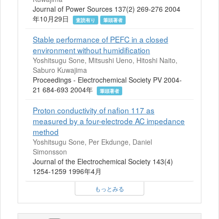
Journal of Power Sources 137(2) 269-276 2004
年10月29日
査読有り
筆頭著者
Stable performance of PEFC in a closed
environment without humidification
Yoshitsugu Sone, Mitsushi Ueno, Hitoshi Naito,
Saburo Kuwajima
Proceedings - Electrochemical Society PV 2004-
21 684-693 2004年
筆頭著者
Proton conductivity of nafion 117 as
measured by a four-electrode AC impedance
method
Yoshitsugu Sone, Per Ekdunge, Daniel
Simonsson
Journal of the Electrochemical Society 143(4)
1254-1259 1996年4月
もっとみる