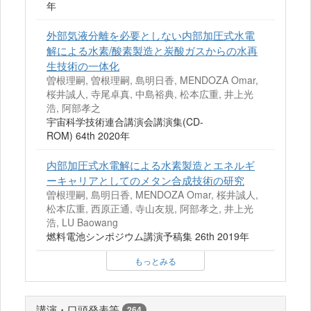
年
外部気液分離を必要としない内部加圧式水電
解による水素/酸素製造と炭酸ガスからの水再
生技術の一体化
曽根理嗣, 曽根理嗣, 島明日香, MENDOZA Omar,
桜井誠人, 寺尾卓真, 中島裕典, 松本広重, 井上光
浩, 阿部孝之
宇宙科学技術連合講演会講演集(CD-
ROM) 64th 2020年
内部加圧式水電解による水素製造とエネルギ
ーキャリアとしてのメタン合成技術の研究
曽根理嗣, 島明日香, MENDOZA Omar, 桜井誠人,
松本広重, 西原正通, 寺山友規, 阿部孝之, 井上光
浩, LU Baowang
燃料電池シンポジウム講演予稿集 26th 2019年
もっとみる
講演・口頭発表等
264