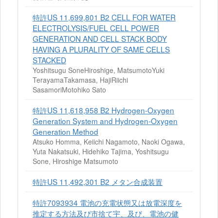
特許US 11,699,801 B2 CELL FOR WATER
ELECTROLYSIS/FUEL CELL POWER
GENERATION AND CELL STACK BODY
HAVING A PLURALITY OF SAME CELLS
STACKED
Yoshitsugu SoneHiroshige, MatsumotoYuki
TerayamaTakamasa, HajiRiichi
SasamoriMotohiko Sato
特許US 11,618,958 B2 Hydrogen-Oxygen
Generation System and Hydrogen-Oxygen
Generation Method
Atsuko Homma, Keiichi Nagamoto, Naoki Ogawa,
Yuta Nakatsuki, Hidehiko Tajima, Yoshitsugu
Sone, Hiroshige Matsumoto
特許US 11,492,301 B2 メタン合成装置
特許7093934 電池の充電状態又は放電深度を
推定する方法及び市捨て宇、及び、電池の健