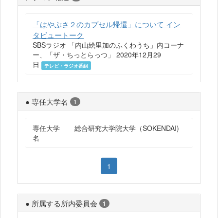
「はやぶさ２のカプセル帰還」について イン
タビュートーク
SBSラジオ 「内山絵里加のふくわうち」内コーナ
ー、「ザ・ちっとらっつ」 2020年12月29
日
テレビ・ラジオ番組
● 専任大学名
1
専任大学
総合研究大学院大学（SOKENDAI)
名
1
● 所属する所内委員会
1