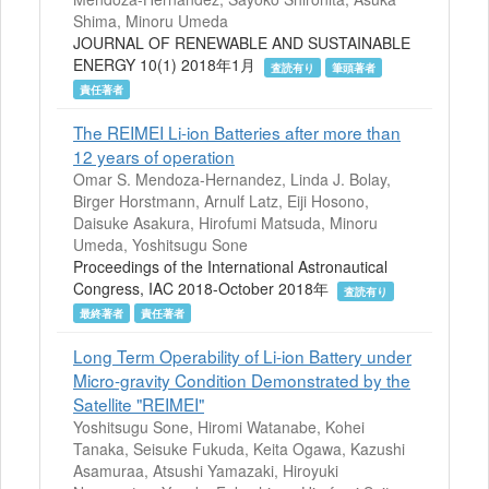
Shima, Minoru Umeda
JOURNAL OF RENEWABLE AND SUSTAINABLE
ENERGY 10(1) 2018年1月
査読有り
筆頭著者
責任著者
The REIMEI Li-ion Batteries after more than
12 years of operation
Omar S. Mendoza-Hernandez, Linda J. Bolay,
Birger Horstmann, Arnulf Latz, Eiji Hosono,
Daisuke Asakura, Hirofumi Matsuda, Minoru
Umeda, Yoshitsugu Sone
Proceedings of the International Astronautical
Congress, IAC 2018-October 2018年
査読有り
最終著者
責任著者
Long Term Operability of Li-ion Battery under
Micro-gravity Condition Demonstrated by the
Satellite "REIMEI"
Yoshitsugu Sone, Hiromi Watanabe, Kohei
Tanaka, Seisuke Fukuda, Keita Ogawa, Kazushi
Asamuraa, Atsushi Yamazaki, Hiroyuki