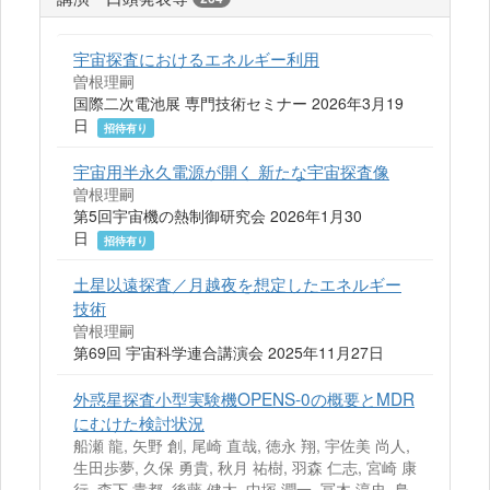
宇宙探査におけるエネルギー利用
曽根理嗣
国際二次電池展 専門技術セミナー 2026年3月19
日
招待有り
宇宙用半永久電源が開く 新たな宇宙探査像
曽根理嗣
第5回宇宙機の熱制御研究会 2026年1月30
日
招待有り
土星以遠探査／月越夜を想定したエネルギー
技術
曽根理嗣
第69回 宇宙科学連合講演会 2025年11月27日
外惑星探査小型実験機OPENS-0の概要とMDR
にむけた検討状況
船瀬 龍, 矢野 創, 尾崎 直哉, 徳永 翔, 宇佐美 尚人,
生田歩夢, 久保 勇貴, 秋月 祐樹, 羽森 仁志, 宮崎 康
行, 森下 貴都, 後藤 健太, 中塚 潤一, 冨木 淳史, 鳥