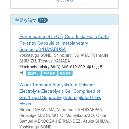
主要な論文
115
Performance of Li-CF
Cells Installed in Earth
x
Re-entry Capsule of Interplanetary
Spacecraft ‘HAYABUSA’
Yoshitsugu SONE, Shinichiro TAHARA, Toshiyuki
SHIMIZU, Tetsuya YAMADA
Electrochemistry 89(6) 606-612 2021年11月5
日
査読有り
筆頭著者
責任著者
Water Transport Analysis in a Polymer
Electrolyte Electrolysis Cell Comprised of
Gas/Liquid Separating Interdigitated Flow
Fields
Hironori NAKAJIMA, Veeramani VEDIYAPPAN,
Hiroshige MATSUMOTO, Motohiko SATO, Omar
Samuel MENDOZA-HERNANDEZ, Asuka SHIMA,
Yoshitsugu SONE