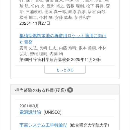
居 航, 竹内 央, 豊田 裕之, 曽根 理嗣, 松下 将典, 森
治, 三浦政司, 徳留 真一郎, 餅原 義孝, 坂谷 尚哉,
松浦 周二, 今村 剛, 安藤 紘基, 新井和吉
2025年11月27日
集積型燃料電池の再使用ロケット適用に向け
た開発
麦島 丈弘, 長崎 仁志, 内藤 秀晴, 坂本 勇樹, 小林
弘明, 曽根 理嗣, 内藤 均
第69回 宇宙科学連合講演会 2025年11月26日
もっとみる
担当経験のある科目(授業)
3
2021年9月
電源設計論
(UNISEC)
宇宙システム工学特論Ⅳ
(総合研究大学院大学)