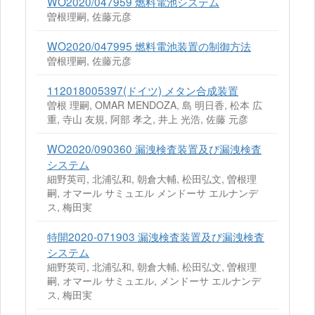
WO2020/047959 燃料電池システム
曽根理嗣, 佐藤元彦
WO2020/047995 燃料電池装置の制御方法
曽根理嗣, 佐藤元彦
112018005397(ドイツ) メタン合成装置
曽根 理嗣, OMAR MENDOZA, 島 明日香, 松本 広
重, 寺山 友規, 阿部 孝之, 井上 光浩, 佐藤 元彦
WO2020/090360 漏洩検査装置及び漏洩検査
システム
細野英司, 北浦弘和, 朝倉大輔, 松田弘文, 曽根理
嗣, オマール サミュエル メンドーサ エルナンデ
ス, 梅田実
特開2020-071903 漏洩検査装置及び漏洩検査
システム
細野英司, 北浦弘和, 朝倉大輔, 松田弘文, 曽根理
嗣, オマール サミュエル, メンドーサ エルナンデ
ス, 梅田実