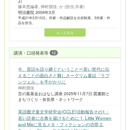
3)
藤本恵編著, 神村朋佳, か (担当:共著)
明治書院 2009年3月
平成21年3月10日。作家・作品解説を分担執筆。3作家・作
品を担当。
もっとみる
講演・口頭発表等
12
今、昔話を語り継ぐということー若い世代に伝
えることの面白さと難しさーグリム童話「ラプ
ンツェル」を手がかりに
神村朋佳
言の葉基金おはなし講座 2025年11月7日 図書館と
まちづくり・奈良県・ネットワーク
英語圏児童文学研究会(CCLE)活動報告その1：
若い読者に古典を届けるために 1. Little Women
and Meに見るメタ・フィクションの功罪 2.