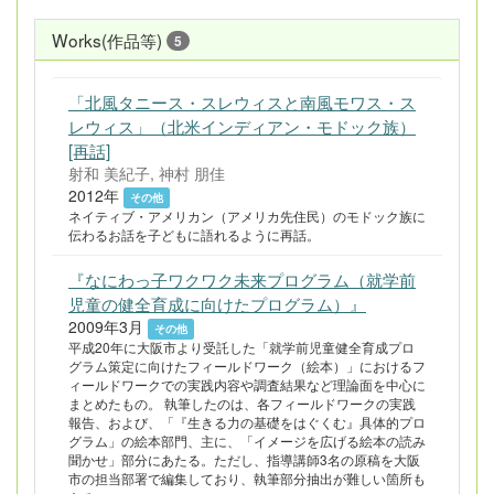
Works(作品等)
5
「北風タニース・スレウィスと南風モワス・ス
レウィス」（北米インディアン・モドック族）
[再話]
射和 美紀子, 神村 朋佳
2012年
その他
ネイティブ・アメリカン（アメリカ先住民）のモドック族に
伝わるお話を子どもに語れるように再話。
『なにわっ子ワクワク未来プログラム（就学前
児童の健全育成に向けたプログラム）』
2009年3月
その他
平成20年に大阪市より受託した「就学前児童健全育成プロ
グラム策定に向けたフィールドワーク（絵本）」におけるフ
ィールドワークでの実践内容や調査結果など理論面を中心に
まとめたもの。 執筆したのは、各フィールドワークの実践
報告、および、「『生きる力の基礎をはぐくむ』具体的プロ
グラム」の絵本部門、主に、「イメージを広げる絵本の読み
聞かせ」部分にあたる。ただし、指導講師3名の原稿を大阪
市の担当部署で編集しており、執筆部分抽出が難しい箇所も