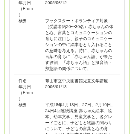
年月日
2005/06/12
（From
）
概要
ブックスタートボランティア対象
（受講者約20〜30名）赤ちゃんの体
と心、言葉とコミュニケーションの
育ちに注目し、親子のコミュニケー
ションの中に絵本をとり入れること
の意味を考える。特に、赤ちゃんの
言葉の育ちに「赤ちゃん語」が果た
す役割、「赤ちゃん語」と擬音語・
擬態語の関係について。
件名
篠山市立中央図書館児童文学講座
年月日
2006/01/13
（From
）
概要
平成18年1月13日、27日、2月10日、
24日4回連続講座 赤ちゃん絵本、絵
本、幼年文学、児童文学と、各グレ
ードごとに、子どもと物語の関わり
について、子どもの言葉と心の育