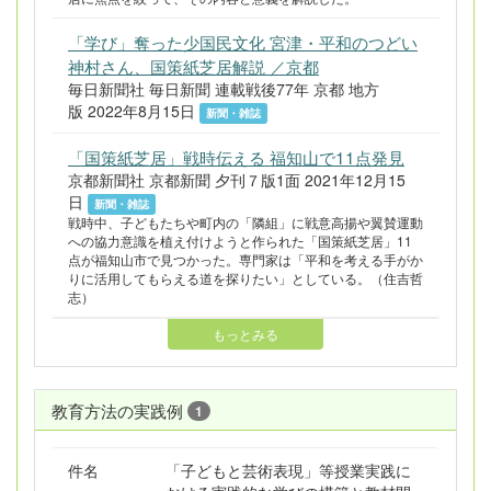
「学び」奪った少国民文化 宮津・平和のつどい
神村さん、国策紙芝居解説 ／京都
毎日新聞社 毎日新聞 連載戦後77年 京都 地方
版 2022年8月15日
新聞・雑誌
「国策紙芝居」戦時伝える 福知山で11点発見
京都新聞社 京都新聞 夕刊７版1面 2021年12月15
日
新聞・雑誌
戦時中、子どもたちや町内の「隣組」に戦意高揚や翼賛運動
への協力意識を植え付けようと作られた「国策紙芝居」11
点が福知山市で見つかった。専門家は「平和を考える手がか
りに活用してもらえる道を探りたい」としている。（住吉哲
志）
もっとみる
教育方法の実践例
1
件名
「子どもと芸術表現」等授業実践に