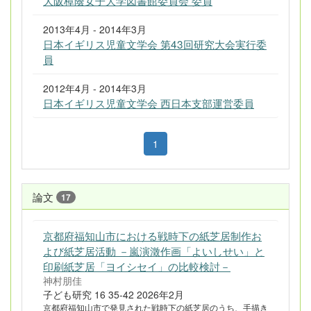
大阪樟蔭女子大学図書館委員会 委員
2013年4月 - 2014年3月
日本イギリス児童文学会 第43回研究大会実行委
員
2012年4月 - 2014年3月
日本イギリス児童文学会 西日本支部運営委員
1
論文
17
京都府福知山市における戦時下の紙芝居制作お
よび紙芝居活動 －嵐演澂作画「よいしせい」と
印刷紙芝居「ヨイシセイ」の比較検討－
神村朋佳
子ども研究 16 35-42 2026年2月
京都府福知山市で発見された戦時下の紙芝居のうち、手描き