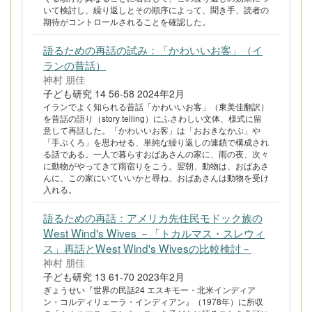
いて検討し、繰り返しとその順序によって、聞き手、読者の
期待がコントロールされることを確認した。
語るための再話の試み：「かわいいお客」（イ
ランの昔話）
神村 朋佳
子ども研究 14 56-58 2024年2月
イランでよく知られる昔話「かわいいお客」（東美佳翻訳）
を昔話の語り（story telling）にふさわしい文体、様式に留
意して再話した。「かわいいお客」は「おおきなかぶ」や
「手ぶくろ」を思わせる、単純な繰り返しの連鎖で構成され
る話である。一人で暮らすおばあさんの家に、雨の夜、次々
に動物がやってきて雨宿りをこう。翌朝、動物は、おばあさ
んに、この家にいていいかと尋ね、おばあさんは動物を受け
入れる。
語るための再話：アメリカ先住民モドック族の
West Wind's Wives －「トカルマス・スレウィ
ス」再話とWest Wind's Wivesの比較検討－
神村 朋佳
子ども研究 13 61-70 2023年2月
ぎょうせい『世界の民話24 エスキモー・北米インディア
ン・コルディリェーラ・インディアン』（1978年）に所収