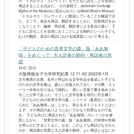
の「トカルマス・スレウィス」を子どもに語ることを念頭に
再話することを試みた。 その過程で、Jeremiah Curtin編
Myths of the Modocsに収められているWest Wind’s Wivesが
「トカルマス・スレウィス」に酷似していることが確認でき
た。そこで、各話を再話、翻訳するとともに、比較検討をお
こなうことで、編者、再話者、翻訳者による焦点の違い、子
どもに語ることを念頭におくことによる制約といった子ども
むけの翻訳、昔話の再話における諸課題について考える。
「子どものための世界文学の森」版「ああ無
情」をめぐって : 大人読者の期待・再話者の意
図
神村 朋佳
大阪樟蔭女子大学研究紀要 12 71-82 2022年1月
古今東西の古典、名作と呼ばれる文学作品を集成した子ども
のための文学全集は、盛んに出版されてきた。その際、スト
ーリー全体を刈り込んで縮約し、易しい言葉で書き改められ
ることが常であった。そうした文学全集を現代に引き継ぐ
「子どものための世界文学の森」シリーズ（集英社）に収め
られた『ああ無情』は、しかし、単なるダイジェストとはい
えず、その再話のありようにおいてかなり特異なものであ
る。 子ども向けに再話された『ああ無情』のいくつかを参
照しながら、「世界文学の森」版『ああ無情』の特徴や性格
を明らかにするとともに、なぜ、このような再話がなされた
のか、再話者の意図と大人読者の期待、よい再話とはなにか