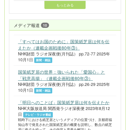
もっとみる
メディア報道
10
「すべてはお国のために」国策紙芝居は何を伝
えたか（連載企画戦後80年③）
NHK財団 ラジオ深夜便(月刊誌） pp.72-77 2025年
10月1日
新聞・雑誌
国策紙芝居の世界：強いられた「愛国心」と
「戦意高揚」（連載企画戦後80年③）
NHK財団 ラジオ深夜便(月刊誌） pp.26-29 2025年
10月1日
新聞・雑誌
「明日へのことば」国策紙芝居は何を伝えたか
NHK大阪放送局 関西発ラジオ深夜便 2023年8月12
日
テレビ・ラジオ番組
戦時下における紙芝居というメディアの位置づけ、京都府福
知山市で発見された国策紙芝居の概要を説明し、数点の紙芝
居に焦点を絞って、その内容と意義を解説した。