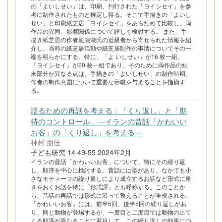
の「よいしせい」は、印刷、刊行された「ヨイシセイ」を参
考に制作されたものと推定し得る。そこで手描きの「よいし
せい」と印刷紙芝居「ヨイシセイ」をあらためて比較し、両
作品の異同、影響関係について詳しく検討する。 また、手
描き紙芝居の作者嵐演澂氏の近親者から寄せられた情報を紹
介し、当時の紙芝居活動や紙芝居制作の事情についてその一
端を明らかにする。特に、「よ いしせい」が16 枚一組、
「ヨイシセイ」が20 枚一組であり、そのために両作品の結
末部分が異なる点は、手描きの「よいしせい」の制作時期、
作者の制作意図について重要な示唆を与えることを指摘す
る。
語るための再話を考える：「くり返し」と「期
待のコントロール」―イランの昔話「かわいい
お客」の「くり返し」を考える―
神村 朋佳
子ども研究 14 49-55 2024年2月
イランの昔話「かわいいお客」について、特にその繰り返
し、順序を中心に検討する。昔話には型があり、なかでも小
さなモティーフの繰り返しにより成立するお話など形式に重
きをおくお話を特に「形式譚」とも呼称する。このことか
ら、昔話の再話では形式に沿って整えることが重視される。
「かわいいお客」には、前半5回、後半5回の繰り返しがあ
り、同じ動物が登場するが、一度目と二度目では動物の出て
くる順序が異なることに着目して、この繰り返しの効果につ