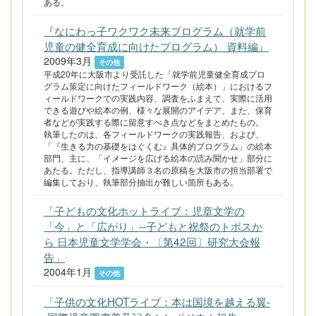
ある。
『なにわっ子ワクワク未来プログラム（就学前
児童の健全育成に向けたプログラム） 資料編』
2009年3月
その他
平成20年に大阪市より受託した「就学前児童健全育成プロ
グラム策定に向けたフィールドワーク（絵本）」におけるフ
ィールドワークでの実践内容、調査をふまえて、実際に活用
できる遊びや絵本の例、様々な展開のアイデア、また、保育
者などが実践する際に留意すべき点などをまとめたもの。
執筆したのは、各フィールドワークの実践報告、および、
「『生きる力の基礎をはぐくむ』具体的プログラム」の絵本
部門、主に、「イメージを広げる絵本の読み聞かせ」部分に
あたる。ただし、指導講師３名の原稿を大阪市の担当部署で
編集しており、執筆部分抽出が難しい箇所もある。
「子どもの文化ホットライブ：児章文学の
「今」と「広がり」--子どもと祝祭のトポスか
ら 日本児童文学学会・〔第42回〕研究大会報
告」
2004年1月
その他
「子供の文化HOTライブ：本は国境を越える翼-