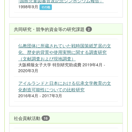
-国際児童図書普及記念シンポジウム報告」
1998年9月
その他
共同研究・競争的資金等の研究課題
2
仏教団体に所蔵されていた戦時国策紙芝居の文
化、歴史的背景や使用実態に関する調査研究
（文献調査および現地調査）
大阪樟蔭女子大学 特別研究助成費 2019年4月 -
2020年3月
アイルランドと日本における伝承文学教育の文
化創造可能性についての比較研究
2016年4月 - 2017年3月
社会貢献活動
16