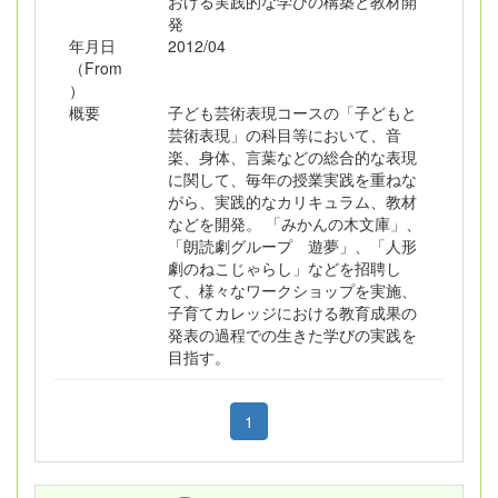
おける実践的な学びの構築と教材開
発
年月日
2012/04
（From
）
概要
子ども芸術表現コースの「子どもと
芸術表現」の科目等において、音
楽、身体、言葉などの総合的な表現
に関して、毎年の授業実践を重ねな
がら、実践的なカリキュラム、教材
などを開発。 「みかんの木文庫」、
「朗読劇グループ 遊夢」、「人形
劇のねこじゃらし」などを招聘し
て、様々なワークショップを実施、
子育てカレッジにおける教育成果の
発表の過程での生きた学びの実践を
目指す。
1