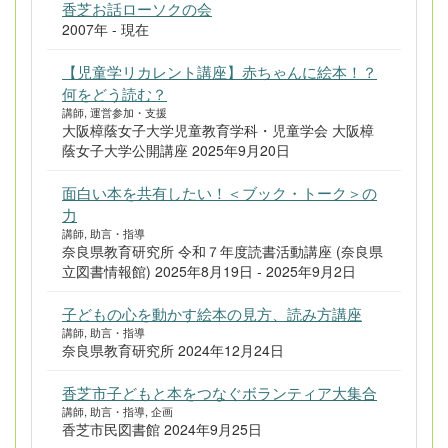
香芝お話ローソクの会
2007年 - 現在
【児童学リカレント講座】赤ちゃんに絵本！？
何をどう読む？
講師, 運営参加・支援
大阪樟蔭女子大学児童教育学科・児童学会 大阪樟
蔭女子大学公開講座 2025年9月20日
面白い本を共有したい！＜ブック・トーク＞の
力
講師, 助言・指導
奈良県教育研究所 令和７年度読書活動講座 (奈良県
立図書情報館) 2025年8月19日 - 2025年9月2日
子どもの心を動かす絵本の見方、読み方講座
講師, 助言・指導
奈良県教育研究所 2024年12月24日
香芝市子どもと本をつなぐボランティア大集合
講師, 助言・指導, 企画
香芝市民図書館 2024年9月25日