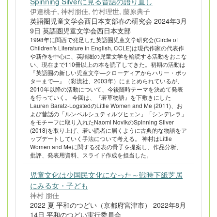
Spinning Silverに見る昔話の語り直し
伊達桃子, 神村朋佳, 竹村理世, 藤原典子
英語圏児童文学会西日本支部春の研究会 2024年3月
9日 英語圏児童文学会西日本支部
1998年に関西で発足した英語圏児童文学研究会(Circle of
Children's Literature in English, CCLE)は現代作家の代表作
や新作を中心に、英語圏の児童文学を輪読する活動をおこな
い、現在まで110冊以上の本を読了してきた。初期の活動は
『英語圏の新しい児童文学―クローディアからハリー・ポッ
ターまで―』（彩流社、2003年）にまとめられているが、
2010年以降の活動について、今後随時テーマを決めて発表
を行っていく。 今回は、『若草物語』を下敷きにした
Lauren Baratz-LogstedのLittle Women and Me (2011)、お
よび昔話の「ルンペルシュティルツヒェン」「シンデレラ」
をモチーフに取り入れたNaomi NovikのSpinning Silver
(2018)を取り上げ、若い読者に届くように古典的な物語をア
ップデートしていく手法について考える。 神村はLittle
Women and Meに関する発表の骨子を提案し、作品分析、
批評、発表用資料、スライド作成を担当した。
児童文化は少国民文化になった～戦時下紙芝居
にみる女・子ども
神村 朋佳
2022 夏 平和のつどい（京都府宮津市） 2022年8月
14日 平和のつどい実行委員会