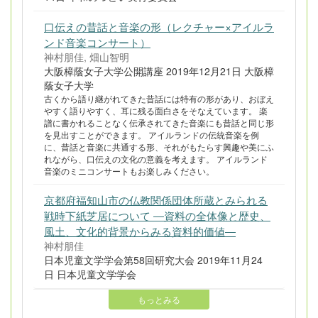
口伝えの昔話と音楽の形（レクチャー×アイルラ
ンド音楽コンサート）
神村朋佳, 畑山智明
大阪樟蔭女子大学公開講座 2019年12月21日 大阪樟
蔭女子大学
古くから語り継がれてきた昔話には特有の形があり、おぼえ
やすく語りやすく、耳に残る面白さをそなえています。 楽
譜に書かれることなく伝承されてきた音楽にも昔話と同じ形
を見出すことができます。 アイルランドの伝統音楽を例
に、昔話と音楽に共通する形、それがもたらす興趣や美にふ
れながら、口伝えの文化の意義を考えます。 アイルランド
音楽のミニコンサートもお楽しみください。
京都府福知山市の仏教関係団体所蔵とみられる
戦時下紙芝居について ―資料の全体像と歴史、
風土、文化的背景からみる資料的価値―
神村朋佳
日本児童文学学会第58回研究大会 2019年11月24
日 日本児童文学学会
もっとみる