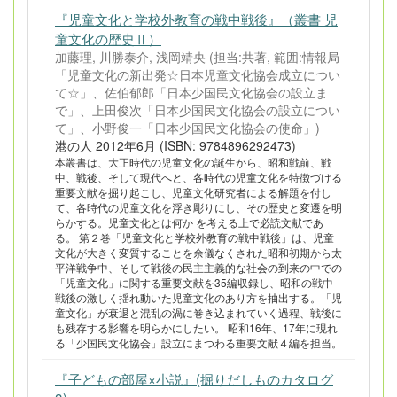
『児童文化と学校外教育の戦中戦後』（叢書 児
童文化の歴史Ⅱ）
加藤理, 川勝泰介, 浅岡靖央 (担当:共著, 範囲:情報局
「児童文化の新出発☆日本児童文化協会成立につい
て☆」、佐伯郁郎「日本少国民文化協会の設立ま
で」、上田俊次「日本少国民文化協会の設立につい
て」、小野俊一「日本少国民文化協会の使命」)
港の人 2012年6月 (ISBN: 9784896292473)
本叢書は、大正時代の児童文化の誕生から、昭和戦前、戦
中、戦後、そして現代へと、各時代の児童文化を特徴づける
重要文献を掘り起こし、児童文化研究者による解題を付し
て、各時代の児童文化を浮き彫りにし、その歴史と変遷を明
らかする。児童文化とは何か を考える上で必読文献であ
る。 第２巻「児童文化と学校外教育の戦中戦後」は、児童
文化が大きく変質することを余儀なくされた昭和初期から太
平洋戦争中、そして戦後の民主主義的な社会の到来の中での
「児童文化」に関する重要文献を35編収録し、昭和の戦中
戦後の激しく揺れ動いた児童文化のあり方を抽出する。「児
童文化」が衰退と混乱の渦に巻き込まれていく過程、戦後に
も残存する影響を明らかにしたい。 昭和16年、17年に現れ
る「少国民文化協会」設立にまつわる重要文献４編を担当。
『子どもの部屋×小説』(掘りだしものカタログ