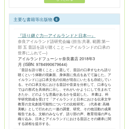
主要な書籍等出版物
6
『語り継ぐ力―アイルランドと日本―』
奈良アイルランド語研究会編 (担当:共著, 範囲:第一
部 五 昔話を語り聴くこと ―アイルランドの口承の
世界にふれて―)
アイルランドフューシャ奈良書店 2018年3
月 (ISBN: 9784990679644)
「昔話を語り聴くこと」と題して、昔話の口承すなわち語り
聴くという体験の現象面、身体面に焦点をあてて論じた。ア
イルランドには口承文化の伝統が現在にいたるも存続してい
る。その口承文化における昔話や音楽を分析して、口承なら
ではの形式を具体的に示し、それがいかようにして生まれて
きたか、どのような意義があるかを提起した。 本書は、科
学研究助成を受けて「アイルランドと日本における伝承文学
教育の文化創造可能性についての比較研究」（代表者: 高橋
美帆）として行われた一連の調査、研究、その他活動の成果
報告である。文献のみならず、語り部の声、教育現場の声も
織り込み、日本とアイルランドにおける昔話とその継承に関
する諸相を提示する。