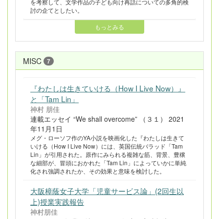
を考察して、文学作品の子ども向け再話についての多角的検
討の企てとしたい。
もっとみる
MISC
7
『わたしは生きていける（How I Live Now）』
と「Tam Lin」
神村 朋佳
連載エッセイ “We shall overcome” （３１） 2021
年11月1日
メグ・ローソフ作のYA小説を映画化した『わたしは生きて
いける（How I Live Now）には、英国伝統バラッド「Tam
Lin」が引用された。原作にみられる複雑な筋、背景、豊穣
な細部が、冒頭におかれた「Tam Lin」によっていかに単純
化され強調されたか、その効果と意味を検討した。
大阪樟蔭女子大学「児童サービス論」(2回生以
上)授業実践報告
神村朋佳