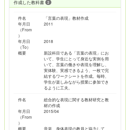
作成した教科書
2
件名
「言葉の表現」教材作成
年月日
2011
（From
）
年月日
2018
（To）
概要
新設科目である「言葉の表現」にお
いて、学生にとって身近な実例を用
いて、言葉の働きや表現を理解し、
実体験、実感できるよう、一枚で完
結するワークシートを作成。毎時、
学生が楽しみながら授業に参加でき
るように工夫。
件名
総合的な表現に関する教材研究と教
材の作成
年月日
2015/04
（From
）
概要
音楽、身体表現の教員と協力して、