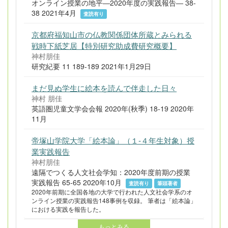
オンライン授業の地平―2020年度の実践報告― 38-
38 2021年4月
査読有り
京都府福知山市の仏教関係団体所蔵とみられる
戦時下紙芝居【特別研究助成費研究概要】
神村朋佳
研究紀要 11 189-189 2021年1月29日
まだ見ぬ学生に絵本を読んで伴走した日々
神村 朋佳
英語圏児童文学会会報 2020年(秋季) 18-19 2020年
11月
帝塚山学院大学「絵本論」（１-４年生対象）授
業実践報告
神村朋佳
遠隔でつくる人文社会学知：2020年度前期の授業
実践報告 65-65 2020年10月
査読有り
筆頭著者
2020年前期に全国各地の大学で行われた人文社会学系のオ
ンライン授業の実践報告148事例を収録。 筆者は「絵本論」
における実践を報告した。
もっとみる