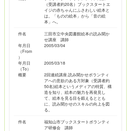
（受講者約20名）ブックスタートエ
イジの赤ちゃんにふさわしい絵本と
は。「ものの絵本」から「音の絵
本」へ。
件名
三田市立中央図書館絵本の読み聞か
せ講座 講師
年月日
2005/03/04
（From
）
年月日
2005/03/18
（To）
概要
2回連続講座.読み聞かせボランティ
アへの意欲のある方対象（受講者約
50名)絵本というメディアの特質、構
造を知り、絵本の魅力を再発見し
て、絵本を見る目を鍛えるととも
に、読み聞かせのスキルの向上を図
る。
件名
福知山市ブックスタートボランティ
ア研修会 講師