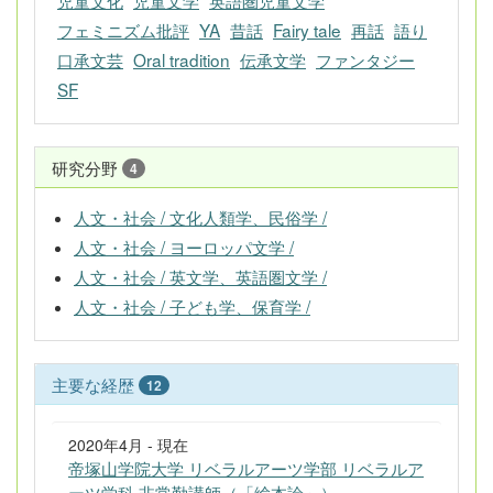
児童文化
児童文学
英語圏児童文学
フェミニズム批評
YA
昔話
Fairy tale
再話
語り
口承文芸
Oral tradition
伝承文学
ファンタジー
SF
研究分野
4
人文・社会 / 文化人類学、民俗学 /
人文・社会 / ヨーロッパ文学 /
人文・社会 / 英文学、英語圏文学 /
人文・社会 / 子ども学、保育学 /
主要な経歴
12
2020年4月 - 現在
帝塚山学院大学 リベラルアーツ学部 リベラルア
ーツ学科 非常勤講師（「絵本論」）