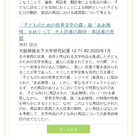
こなうことで、編者、再話者、翻訳者による焦点の違い、子
どもに語ることを念頭におくことによる制約といった子ども
むけの翻訳、昔話の再話における諸課題について考える。
「子どものための世界文学の森」版「ああ無
情」をめぐって : 大人読者の期待・再話者の意
図
神村 朋佳
大阪樟蔭女子大学研究紀要 12 71-82 2022年1月
古今東西の古典、名作と呼ばれる文学作品を集成した子ども
のための文学全集は、盛んに出版されてきた。その際、スト
ーリー全体を刈り込んで縮約し、易しい言葉で書き改められ
ることが常であった。そうした文学全集を現代に引き継ぐ
「子どものための世界文学の森」シリーズ（集英社）に収め
られた『ああ無情』は、しかし、単なるダイジェストとはい
えず、その再話のありようにおいてかなり特異なものであ
る。 子ども向けに再話された『ああ無情』のいくつかを参
照しながら、「世界文学の森」版『ああ無情』の特徴や性格
を明らかにするとともに、なぜ、このような再話がなされた
のか、再話者の意図と大人読者の期待、よい再話とはなにか
を考察して、文学作品の子ども向け再話についての多角的検
討の企てとしたい。
もっとみる