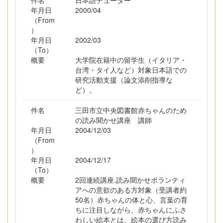
件名
日本語テューター
年月日
2000/04
（From
）
年月日
2002/03
（To）
概要
大学院在籍中の留学生（イタリア・
台湾・タイ人など）対象日本語での
研究活動支援（論文添削指導な
ど）。
件名
三田市立中央図書館赤ちゃんのため
の読み聞かせ講座 講師
年月日
2004/12/03
（From
）
年月日
2004/12/17
（To）
概要
2回連続講座.読み聞かせボランティ
アへの意欲のある方対象（受講者約
50名）赤ちゃんの体と心、言葉の育
ちに注目しながら、赤ちゃんにふさ
わしい絵本とは、絵本の選び方読み