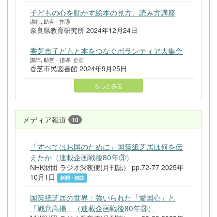
子どもの心を動かす絵本の見方、読み方講座
講師, 助言・指導
奈良県教育研究所 2024年12月24日
香芝市子どもと本をつなぐボランティア大集合
講師, 助言・指導, 企画
香芝市民図書館 2024年9月25日
もっとみる
メディア報道
10
「すべてはお国のために」国策紙芝居は何を伝
えたか（連載企画戦後80年③）
NHK財団 ラジオ深夜便(月刊誌） pp.72-77 2025年
10月1日
新聞・雑誌
国策紙芝居の世界：強いられた「愛国心」と
「戦意高揚」（連載企画戦後80年③）