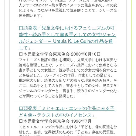
人テナーのSpider＝紡ぎ手のイメージに焦点をあて、その変
化よりも、つながりを重視して読み解くことで、シリーズ全
体を問い直す。
口頭発表「児童文学におけるフェミニズムの可
能性～読み手として書き手としての女性/ジャン
ル/ジェンダー～ Ursula K. Le Guinの作品を通
して」
日本児童文学学会東京例会 2000年6月10日
フェミニズム批評の流れを概観し、児童文学における重要な
論点を整理した上で、フェミニズム批評において焦点となる
書き手としての女性は、読み手としての少女に端を発するこ
とを提起した。 ル＝グィンの作品、作家としての足どり、
批評家の反応、読者の反応などの様々な現象を読み解き、そ
こに、読み手としての女性、書き手としての女性、児童文学
ジャンルのジェンダーと、書き手、読み手のジェンダー化な
どが関わっていることを指摘した。
口頭発表「ミヒャエル・エンデの作品にみる子
ども像～テクストの中のイノセンス」
日本児童文学学会東京例会 1996年7月
ミヒャエル・エンデの作品における「子ども」像の変遷を分
析した。当初、世界救済のために「子ども」存在の異質性、