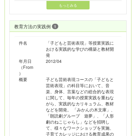
もっとみる
教育方法の実践例
1
件名
「子どもと芸術表現」等授業実践に
おける実践的な学びの構築と教材開
発
年月日
2012/04
（From
）
概要
子ども芸術表現コースの「子どもと
芸術表現」の科目等において、音
楽、身体、言葉などの総合的な表現
に関して、毎年の授業実践を重ねな
がら、実践的なカリキュラム、教材
などを開発。 「みかんの木文庫」、
「朗読劇グループ 遊夢」、「人形
劇のねこじゃらし」などを招聘し
て、様々なワークショップを実施、
子育てカレッジにおける教育成果の