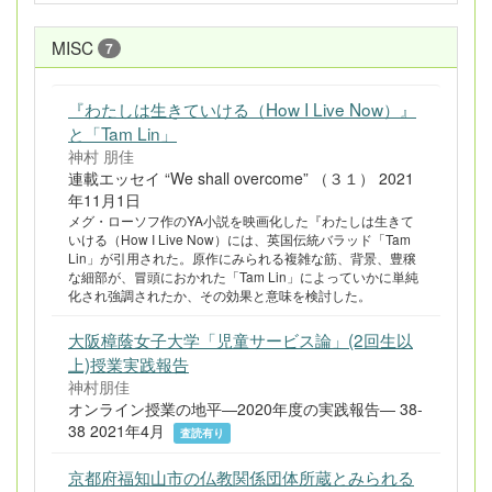
MISC
7
『わたしは生きていける（How I Live Now）』
と「Tam Lin」
神村 朋佳
連載エッセイ “We shall overcome” （３１） 2021
年11月1日
メグ・ローソフ作のYA小説を映画化した『わたしは生きて
いける（How I Live Now）には、英国伝統バラッド「Tam
Lin」が引用された。原作にみられる複雑な筋、背景、豊穣
な細部が、冒頭におかれた「Tam Lin」によっていかに単純
化され強調されたか、その効果と意味を検討した。
大阪樟蔭女子大学「児童サービス論」(2回生以
上)授業実践報告
神村朋佳
オンライン授業の地平―2020年度の実践報告― 38-
38 2021年4月
査読有り
京都府福知山市の仏教関係団体所蔵とみられる