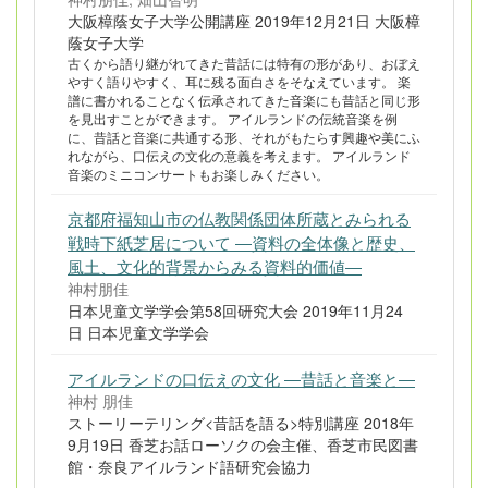
大阪樟蔭女子大学公開講座 2019年12月21日 大阪樟
蔭女子大学
古くから語り継がれてきた昔話には特有の形があり、おぼえ
やすく語りやすく、耳に残る面白さをそなえています。 楽
譜に書かれることなく伝承されてきた音楽にも昔話と同じ形
を見出すことができます。 アイルランドの伝統音楽を例
に、昔話と音楽に共通する形、それがもたらす興趣や美にふ
れながら、口伝えの文化の意義を考えます。 アイルランド
音楽のミニコンサートもお楽しみください。
京都府福知山市の仏教関係団体所蔵とみられる
戦時下紙芝居について ―資料の全体像と歴史、
風土、文化的背景からみる資料的価値―
神村朋佳
日本児童文学学会第58回研究大会 2019年11月24
日 日本児童文学学会
アイルランドの口伝えの文化 ―昔話と音楽と―
神村 朋佳
ストーリーテリング<昔話を語る>特別講座 2018年
9月19日 香芝お話ローソクの会主催、香芝市民図書
館・奈良アイルランド語研究会協力