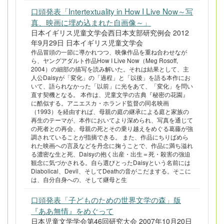
口頭発表「Intertextuality in How I Live Now～写
真、映画に埋め込まれた自画像～」
日本イギリス児童文学会西日本支部研究例会 2012
年9月29日 日本イギリス児童文学会
作品冒頭の一節に導かれつつ、映像作品を重ね合わせなが
ら、ヤングアダルト作品How I Live Now（Meg Rosoff,
2004）の細部の描写を読み解いた。それは結果として、主
人公Daisyが「変化」の「過程」と「以後」を語る本作にお
いて、語られなかった「以前」に光をあて、「変化」を問い
直す契機となる。 本作は、児童文学の古典『秘密の花園』
に酷似する。アニエスカ・ホランド監督の同名映画
（1993）を経由すれば、母親の庭の継承による庭と家族の
再生のテーマが、本作においてより深められ、写真を通じて
の死者との再会、母親の死とその乗り越えをめぐる葛藤が強
調されていることが指摘できる。 また、作品にちりばめら
れた映画への言及などを丹念に掬うことで、作品に満ち溢れ
る濃密な生と死、Daisyの抱く出産・出生＝死・殺害の強迫
観念に気づかされる。自ら選びとったDaisyという名前には
Diabolical、Devil、そしてDeathの音がこだまする。そこに
は、自分自身への、そして継母と生
口頭発表「子どものための世界文学の森」版
『ああ無情』をめぐって
日本児童文学学会第46回研究大会 2007年10月20日