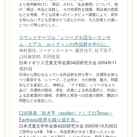
より低年齢向けに「再話」された『ああ無情』について、他
の「再話」作品と比較し、その特異性を指摘、再話者の意図
などを考察。子ども読者へのインタビュー調査により、原作
を知らない子ども読者がどう読んだのか、大人読者との違い
について明らかにした。
ラウンドテーブル「シリーズを語る―ランサ
ム・ピアス・ル＝グィンの作品群を中心に」
神村朋佳, コーディネーター, 藤井佳子, 松下宏子,
山田麻里耶, 共同提題
日本イギリス児童文学会第34回研究大会 2004年11
月21日
日頃から関心をもっている作品群を持ち寄り、共通性を保ち
つつ変容する「シリーズ」とは何か、その特徴、魅力、問題
点などを提起した。 神村は、「ゲド戦記」シリーズをとり
あげ、共通性の顕在、潜在、読者による作品選択と、作品に
よる読者選択の過程、共通性と変容への読者の期待、翻訳の
問題などを提起した。
口頭発表「紡ぎ手（spider）としてのTenar～
Earthsea世界を織り成す糸」
日本児童文学学会第42回研究大会 2003年10月26日
三部作から4巻、5巻へ、作品世界が大きく変わったといわ
れるル=グィンの「ゲド戦記」シリーズだが、登場人物の一