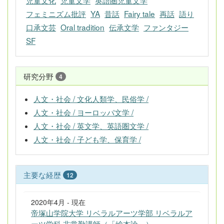
児童文化
児童文学
英語圏児童文学
フェミニズム批評
YA
昔話
Fairy tale
再話
語り
口承文芸
Oral tradition
伝承文学
ファンタジー
SF
研究分野
4
人文・社会 / 文化人類学、民俗学 /
人文・社会 / ヨーロッパ文学 /
人文・社会 / 英文学、英語圏文学 /
人文・社会 / 子ども学、保育学 /
主要な経歴
12
2020年4月 - 現在
帝塚山学院大学 リベラルアーツ学部 リベラルア
ーツ学科 非常勤講師（「絵本論」）