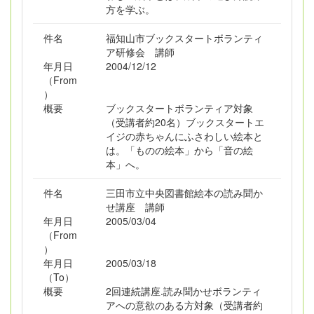
方を学ぶ。
件名
福知山市ブックスタートボランティ
ア研修会 講師
年月日
2004/12/12
（From
）
概要
ブックスタートボランティア対象
（受講者約20名）ブックスタートエ
イジの赤ちゃんにふさわしい絵本と
は。「ものの絵本」から「音の絵
本」へ。
件名
三田市立中央図書館絵本の読み聞か
せ講座 講師
年月日
2005/03/04
（From
）
年月日
2005/03/18
（To）
概要
2回連続講座.読み聞かせボランティ
アへの意欲のある方対象（受講者約