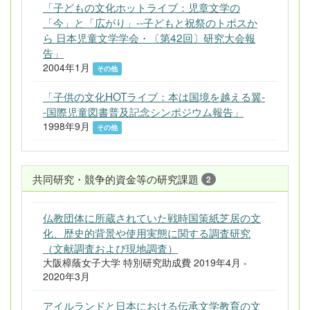
「子どもの文化ホットライブ：児章文学の
「今」と「広がり」--子どもと祝祭のトポスか
ら 日本児童文学学会・〔第42回〕研究大会報
告」
2004年1月
その他
「子供の文化HOTライブ：本は国境を越える翼-
-国際児童図書普及記念シンポジウム報告」
1998年9月
その他
共同研究・競争的資金等の研究課題
2
仏教団体に所蔵されていた戦時国策紙芝居の文
化、歴史的背景や使用実態に関する調査研究
（文献調査および現地調査）
大阪樟蔭女子大学 特別研究助成費 2019年4月 -
2020年3月
アイルランドと日本における伝承文学教育の文