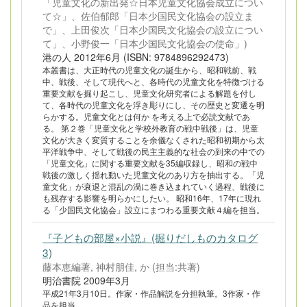
「児童文化の新出発☆日本児童文化協会成立につい
て☆」、佐伯郁郎「日本少国民文化協会の設立ま
で」、上田俊次「日本少国民文化協会の設立につい
て」、小野俊一「日本少国民文化協会の使命」)
港の人 2012年6月 (ISBN: 9784896292473)
本叢書は、大正時代の児童文化の誕生から、昭和戦前、戦
中、戦後、そして現代へと、各時代の児童文化を特徴づける
重要文献を掘り起こし、児童文化研究者による解題を付し
て、各時代の児童文化を浮き彫りにし、その歴史と変遷を明
らかする。児童文化とは何か を考える上で必読文献であ
る。 第２巻「児童文化と学校外教育の戦中戦後」は、児童
文化が大きく変質することを余儀なくされた昭和初期から太
平洋戦争中、そして戦後の民主主義的な社会の到来の中での
「児童文化」に関する重要文献を35編収録し、昭和の戦中
戦後の激しく揺れ動いた児童文化のあり方を抽出する。「児
童文化」が衰退と混乱の渦に巻き込まれていく過程、戦後に
も残存する影響を明らかにしたい。 昭和16年、17年に現れ
る「少国民文化協会」設立にまつわる重要文献４編を担当。
『子どもの部屋×小説』(掘りだしものカタログ
3)
藤本恵編著, 神村朋佳, か (担当:共著)
明治書院 2009年3月
平成21年3月10日。作家・作品解説を分担執筆。3作家・作
品を担当。