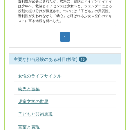
過剰性が必要とされたが、次第に、冒険とアイデンティティ
は少年へ、救済とイノセンスは少女へと、ジェンダーによる
役割の振り分けが徹底され、ついには「子ども」の異質性、
過剰性が失われながら「幼心」と呼ばれる少女＝空白のテキ
ストに至る過程を析出した。
1
主要な担当経験のある科目(授業)
15
女性のライフサイクル
幼児と言葉
児童文学の世界
子どもと芸術表現
言葉と表現