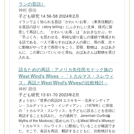
ランの昔話）
神村 朋佳
子ども研究 14 56-58 2024年2月
イランでよく知られる昔話「かわいいお客」（東美佳翻訳）
を昔話の語り（story telling）にふさわしい文体、様式に留
意して再話した。「かわいいお客」は「おおきなかぶ」や
「手ぶくろ」を思わせる、単純な繰り返しの連鎖で構成され
る話である。一人で暮らすおばあさんの家に、雨の夜、次々
に動物がやってきて雨宿りをこう。翌朝、動物は、おばあさ
んに、この家にいていいかと尋ね、おばあさんは動物を受け
入れる。
語るための再話：アメリカ先住民モドック族の
West Wind's Wives －「トカルマス・スレウィ
ス」再話とWest Wind's Wivesの比較検討－
神村 朋佳
子ども研究 13 61-70 2023年2月
ぎょうせい『世界の民話24 エスキモー・北米インディア
ン・コルディリェーラ・インディアン』（1978年）に所収
の「トカルマス・スレウィス」を子どもに語ることを念頭に
再話することを試みた。 その過程で、Jeremiah Curtin編
Myths of the Modocsに収められているWest Wind’s Wivesが
「トカルマス・スレウィス」に酷似していることが確認でき
た。そこで、各話を再話、翻訳するとともに、比較検討をお