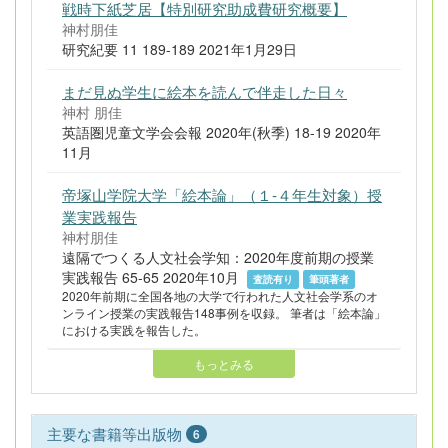
戦時下紙芝居【特別研究助成費研究概要】
神村朋佳
研究紀要 11 189-189 2021年1月29日
まだ見ぬ学生に絵本を読んで伴走した日々
神村 朋佳
英語圏児童文学会会報 2020年(秋季) 18-19 2020年
11月
帝塚山学院大学「絵本論」（１-４年生対象）授
業実践報告
神村朋佳
遠隔でつくる人文社会学知：2020年度前期の授業
実践報告 65-65 2020年10月
査読有り
筆頭著者
2020年前期に全国各地の大学で行われた人文社会学系のオ
ンライン授業の実践報告148事例を収録。 筆者は「絵本論」
における実践を報告した。
もっとみる
主要な書籍等出版物
6