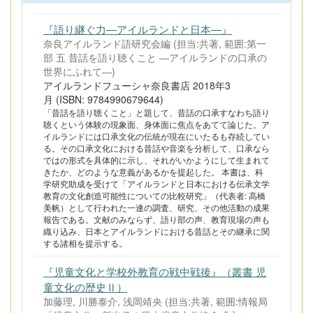
『語り継ぐ力―アイルランドと日本―』
奈良アイルランド語研究会編 (担当:共著, 範囲:第一
部 五 昔話を語り聴くこと ―アイルランドの口承の
世界にふれて―)
アイルランドフューシャ奈良書店 2018年3
月 (ISBN: 9784990679644)
「昔話を語り聴くこと」と題して、昔話の口承すなわち語り
聴くという体験の現象面、身体面に焦点をあてて論じた。ア
イルランドには口承文化の伝統が現在にいたるも存続してい
る。その口承文化における昔話や音楽を分析して、口承なら
ではの形式を具体的に示し、それがいかようにして生まれて
きたか、どのような意義があるかを提起した。 本書は、科
学研究助成を受けて「アイルランドと日本における伝承文学
教育の文化創造可能性についての比較研究」（代表者: 高橋
美帆）として行われた一連の調査、研究、その他活動の成果
報告である。文献のみならず、語り部の声、教育現場の声も
織り込み、日本とアイルランドにおける昔話とその継承に関
する諸相を提示する。
『児童文化と学校外教育の戦中戦後』（叢書 児
童文化の歴史Ⅱ）
加藤理, 川勝泰介, 浅岡靖央 (担当:共著, 範囲:情報局