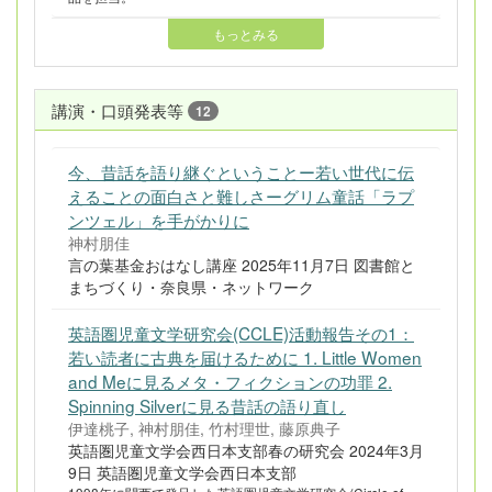
もっとみる
講演・口頭発表等
12
今、昔話を語り継ぐということー若い世代に伝
えることの面白さと難しさーグリム童話「ラプ
ンツェル」を手がかりに
神村朋佳
言の葉基金おはなし講座 2025年11月7日 図書館と
まちづくり・奈良県・ネットワーク
英語圏児童文学研究会(CCLE)活動報告その1：
若い読者に古典を届けるために 1. Little Women
and Meに見るメタ・フィクションの功罪 2.
Spinning Silverに見る昔話の語り直し
伊達桃子, 神村朋佳, 竹村理世, 藤原典子
英語圏児童文学会西日本支部春の研究会 2024年3月
9日 英語圏児童文学会西日本支部