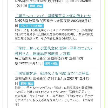
NHK財団 ラジオ深夜便(月刊誌） pp.26-29 2025年
10月1日
新聞・雑誌
「明日へのことば」国策紙芝居は何を伝えたか
NHK大阪放送局 関西発ラジオ深夜便 2023年8月12
日
テレビ・ラジオ番組
戦時下における紙芝居というメディアの位置づけ、京都府福
知山市で発見された国策紙芝居の概要を説明し、数点の紙芝
居に焦点を絞って、その内容と意義を解説した。
「学び」奪った少国民文化 宮津・平和のつどい
神村さん、国策紙芝居解説 ／京都
毎日新聞社 毎日新聞 連載戦後77年 京都 地方
版 2022年8月15日
新聞・雑誌
「国策紙芝居」戦時伝える 福知山で11点発見
京都新聞社 京都新聞 夕刊７版1面 2021年12月15
日
新聞・雑誌
戦時中、子どもたちや町内の「隣組」に戦意高揚や翼賛運動
への協力意識を植え付けようと作られた「国策紙芝居」11
点が福知山市で見つかった。専門家は「平和を考える手がか
りに活用してもらえる道を探りたい」としている。（住吉哲
志）