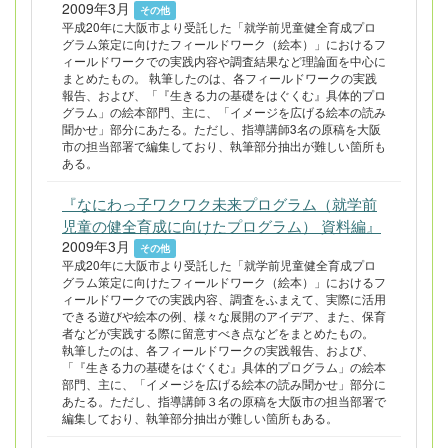
2009年3月
その他
平成20年に大阪市より受託した「就学前児童健全育成プロ
グラム策定に向けたフィールドワーク（絵本）」におけるフ
ィールドワークでの実践内容や調査結果など理論面を中心に
まとめたもの。 執筆したのは、各フィールドワークの実践
報告、および、「『生きる力の基礎をはぐくむ』具体的プロ
グラム」の絵本部門、主に、「イメージを広げる絵本の読み
聞かせ」部分にあたる。ただし、指導講師3名の原稿を大阪
市の担当部署で編集しており、執筆部分抽出が難しい箇所も
ある。
『なにわっ子ワクワク未来プログラム（就学前
児童の健全育成に向けたプログラム） 資料編』
2009年3月
その他
平成20年に大阪市より受託した「就学前児童健全育成プロ
グラム策定に向けたフィールドワーク（絵本）」におけるフ
ィールドワークでの実践内容、調査をふまえて、実際に活用
できる遊びや絵本の例、様々な展開のアイデア、また、保育
者などが実践する際に留意すべき点などをまとめたもの。
執筆したのは、各フィールドワークの実践報告、および、
「『生きる力の基礎をはぐくむ』具体的プログラム」の絵本
部門、主に、「イメージを広げる絵本の読み聞かせ」部分に
あたる。ただし、指導講師３名の原稿を大阪市の担当部署で
編集しており、執筆部分抽出が難しい箇所もある。