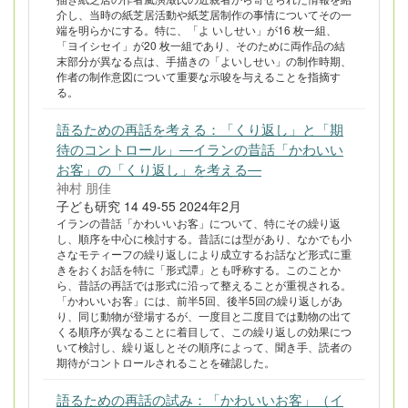
介し、当時の紙芝居活動や紙芝居制作の事情についてその一
端を明らかにする。特に、「よ いしせい」が16 枚一組、
「ヨイシセイ」が20 枚一組であり、そのために両作品の結
末部分が異なる点は、手描きの「よいしせい」の制作時期、
作者の制作意図について重要な示唆を与えることを指摘す
る。
語るための再話を考える：「くり返し」と「期
待のコントロール」―イランの昔話「かわいい
お客」の「くり返し」を考える―
神村 朋佳
子ども研究 14 49-55 2024年2月
イランの昔話「かわいいお客」について、特にその繰り返
し、順序を中心に検討する。昔話には型があり、なかでも小
さなモティーフの繰り返しにより成立するお話など形式に重
きをおくお話を特に「形式譚」とも呼称する。このことか
ら、昔話の再話では形式に沿って整えることが重視される。
「かわいいお客」には、前半5回、後半5回の繰り返しがあ
り、同じ動物が登場するが、一度目と二度目では動物の出て
くる順序が異なることに着目して、この繰り返しの効果につ
いて検討し、繰り返しとその順序によって、聞き手、読者の
期待がコントロールされることを確認した。
語るための再話の試み：「かわいいお客」（イ