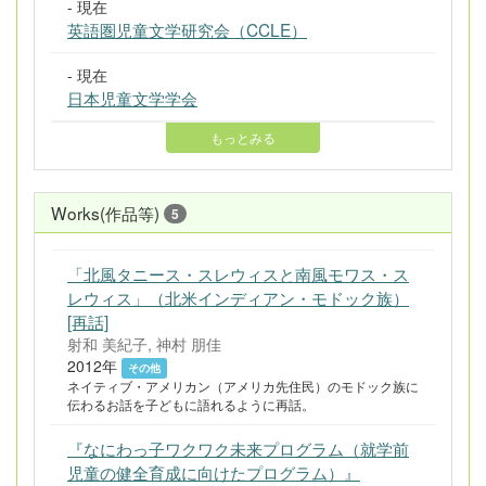
- 現在
英語圏児童文学研究会（CCLE）
- 現在
日本児童文学学会
もっとみる
Works(作品等)
5
「北風タニース・スレウィスと南風モワス・ス
レウィス」（北米インディアン・モドック族）
[再話]
射和 美紀子, 神村 朋佳
2012年
その他
ネイティブ・アメリカン（アメリカ先住民）のモドック族に
伝わるお話を子どもに語れるように再話。
『なにわっ子ワクワク未来プログラム（就学前
児童の健全育成に向けたプログラム）』