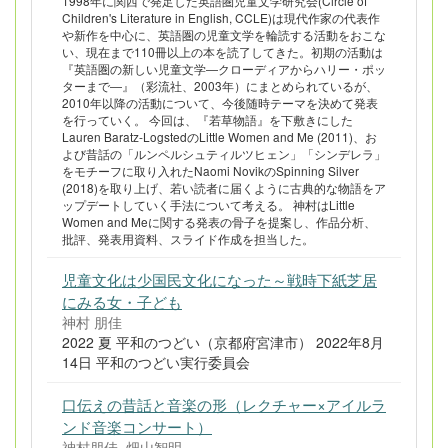
1998年に関西で発足した英語圏児童文学研究会(Circle of
Children's Literature in English, CCLE)は現代作家の代表作
や新作を中心に、英語圏の児童文学を輪読する活動をおこな
い、現在まで110冊以上の本を読了してきた。初期の活動は
『英語圏の新しい児童文学―クローディアからハリー・ポッ
ターまで―』（彩流社、2003年）にまとめられているが、
2010年以降の活動について、今後随時テーマを決めて発表
を行っていく。 今回は、『若草物語』を下敷きにした
Lauren Baratz-LogstedのLittle Women and Me (2011)、お
よび昔話の「ルンペルシュティルツヒェン」「シンデレラ」
をモチーフに取り入れたNaomi NovikのSpinning Silver
(2018)を取り上げ、若い読者に届くように古典的な物語をア
ップデートしていく手法について考える。 神村はLittle
Women and Meに関する発表の骨子を提案し、作品分析、
批評、発表用資料、スライド作成を担当した。
児童文化は少国民文化になった～戦時下紙芝居
にみる女・子ども
神村 朋佳
2022 夏 平和のつどい（京都府宮津市） 2022年8月
14日 平和のつどい実行委員会
口伝えの昔話と音楽の形（レクチャー×アイルラ
ンド音楽コンサート）
神村朋佳, 畑山智明