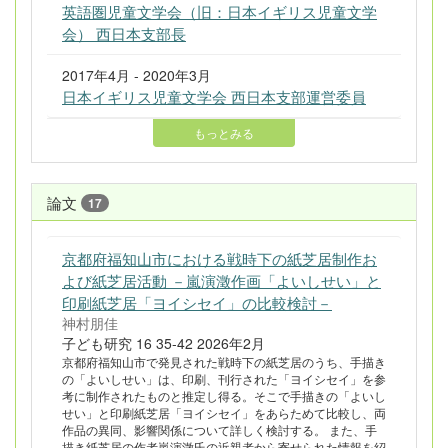
英語圏児童文学会（旧：日本イギリス児童文学
会） 西日本支部長
2017年4月 - 2020年3月
日本イギリス児童文学会 西日本支部運営委員
もっとみる
論文
17
京都府福知山市における戦時下の紙芝居制作お
よび紙芝居活動 －嵐演澂作画「よいしせい」と
印刷紙芝居「ヨイシセイ」の比較検討－
神村朋佳
子ども研究 16 35-42 2026年2月
京都府福知山市で発見された戦時下の紙芝居のうち、手描き
の「よいしせい」は、印刷、刊行された「ヨイシセイ」を参
考に制作されたものと推定し得る。そこで手描きの「よいし
せい」と印刷紙芝居「ヨイシセイ」をあらためて比較し、両
作品の異同、影響関係について詳しく検討する。 また、手
描き紙芝居の作者嵐演澂氏の近親者から寄せられた情報を紹