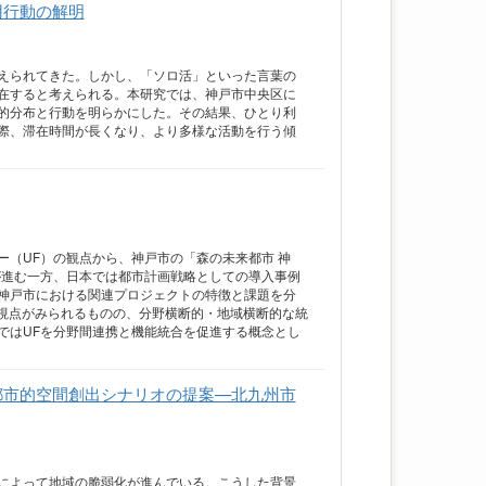
用行動の解明
えられてきた。しかし、「ソロ活」といった言葉の
在すると考えられる。本研究では、神戸市中央区に
的分布と行動を明らかにした。その結果、ひとり利
際、滞在時間が長くなり、より多様な活動を行う傾
（UF）の観点から、神戸市の「森の未来都市 神
が進む一方、日本では都市計画戦略としての導入事例
神戸市における関連プロジェクトの特徴と課題を分
的視点がみられるものの、分野横断的・地域横断的な統
ではUFを分野間連携と機能統合を促進する概念とし
都市的空間創出シナリオの提案—北九州市
によって地域の脆弱化が進んでいる。こうした背景