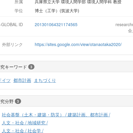
所属
兵庫県立大学 環境人間学部 環境人間学科 教授
学位
博士（工学）(筑波大学)
J-GLOBAL ID
201301064321174565
researc
会
外部リンク
https://sites.google.com/view/otanaotaka2020/
研究キーワード
3
ドイツ
都市計画
まちづくり
研究分野
3
社会基盤（土木・建築・防災） / 建築計画、都市計画 /
人文・社会 / 地域研究 /
人文・社会 / 社会学 /