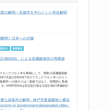
課題の解明―京都市を中心とした所在解明
態解明と日本への示唆
査読有り
筆頭著者
計画2024」による高層建築街の再構築
フランクフルト市を事例にして、西欧の高層建築都
3年7月及び2024年7月のフランクフルト市へのイン
建築都市への道のりは一直線ではなく、段階的に形成
3）HHEP2024は非法定計画を法定計画の準備的計
必要な諸条件の解明 : 神戸市東遊園地と横浜
omy in government-designated cities :