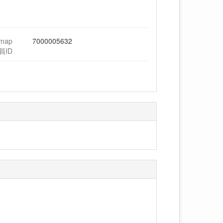
hmap
7000005632
員ID