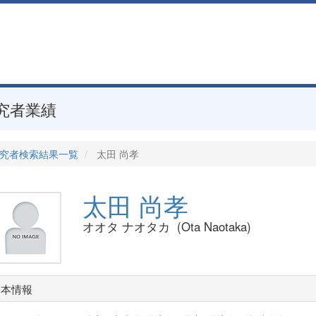
究者業績
究者検索結果一覧
太田 尚孝
太田 尚孝
オオタ ナオタカ (Ota Naotaka)
基本情報