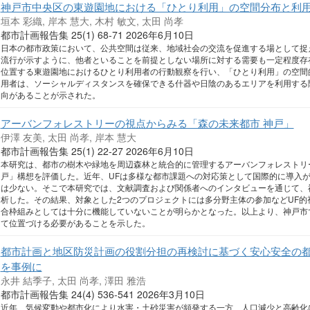
神戸市中央区の東遊園地における「ひとり利用」の空間分布と利
垣本 彩織, 岸本 慧大, 木村 敏文, 太田 尚孝
都市計画報告集 25(1) 68-71 2026年6月10日
日本の都市政策において、公共空間は従来、地域社会の交流を促進する場として捉
流行が示すように、他者といることを前提としない場所に対する需要も一定程度存
位置する東遊園地におけるひとり利用者の行動観察を行い、「ひとり利用」の空間
用者は、ソーシャルディスタンスを確保できる什器や日陰のあるエリアを利用する
向があることが示された。
アーバンフォレストリーの視点からみる「森の未来都市 神戸」
伊澤 友美, 太田 尚孝, 岸本 慧大
都市計画報告集 25(1) 22-27 2026年6月10日
本研究は、都市の樹木や緑地を周辺森林と統合的に管理するアーバンフォレストリー
戸」構想を評価した。近年、UFは多様な都市課題への対応策として国際的に導入
は少ない。そこで本研究では、文献調査および関係者へのインタビューを通じて、
析した。その結果、対象とした2つのプロジェクトには多分野主体の参加などUF
合枠組みとしては十分に機能していないことが明らかとなった。以上より、神戸市
て位置づける必要があることを示した。
都市計画と地区防災計画の役割分担の再検討に基づく安心安全の
を事例に
永井 結季子, 太田 尚孝, 澤田 雅浩
都市計画報告集 24(4) 536-541 2026年3月10日
近年、気候変動や都市化により水害・土砂災害が頻発する一方、人口減少と高齢化