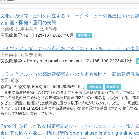
文化財の保存・活用を両立するユニークベニューの推進に向けた
と計画・開発・運用の実態―
北梨緒乃, 岸本慧大, 太田尚孝
実践政策学 12(1) 125-137 2026年6月
査読有り
ドイツ・アンダーナッハ市における「エディブル・シティ」の実
太田尚孝, 新保奈穂美
実践政策学 = Policy and practice studies 11(2) 185-198 2025年12月
フランクフルト市の高層建築都市への歴史的展開と「高層建築発展
太田 尚孝
都市計画論文集 60(3) 501-508 2025年10月
査読有り
筆頭著者
世界中で高層建築物への都市計画の考え方と手法に注目が集まっている。本稿は、
市への歴史的発展過程と「高層建築発展計画2024」の仕組みを明らかにする。202
タビュー調査と包括的な文献調査に基づき以下の3点が明らかになった。1）高層
された。2）HHEP2024に基づき高層建築街が文化と緑地を基盤に大きく変化する。
画として明確に位置付けている。
Park-PFIを通じた政令指定都市のナイトタイムエコノミー推進に
市山下公園を対象に—Park-PFI's potential use in the night-time econ