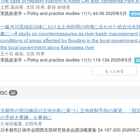
The case of Higashi-Yuenchi in Kobe City and Yamashita Park i
土肥 真由香, 太田 尚孝, 新保 奈穂美
実践政策学 = Policy and practice studies 11(1) 43-56 2025年5月
査読
一級河川流域自治体における土地利用の特徴に合わせた総合治水対策
象に—A study on countermeasures as river basin management in
conditions of areas affected by flooding in the local government al
the local government along Kakogawa river
五十石 俊祐, 太田 尚孝
実践政策学 = Policy and practice studies 11(1) 119-134 2025年5月
査
もっとみる
ISC
58
京都市の宿泊施設の立地分析に基づく立地規制手段の展望：「宿
の手続き要綱」を事例に
久保田薫葉, 太田尚孝
日本都市計画学会関西支部研究発表会講演概要集 24 197-200 2026年