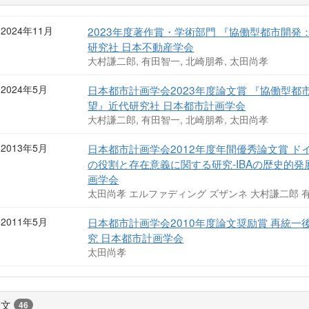
2024年11月
2023年度著作賞・学術部門 『協働型都市開
研究社 日本不動産学会
大村謙二郎, 有田智一, 北崎朋希, 太田尚孝
2024年5月
日本都市計画学会2023年度論文賞 『協働型
望』近代研究社 日本都市計画学会
大村謙二郎, 有田智一, 北崎朋希, 太田尚孝
2013年5月
日本都市計画学会2012年度年間優秀論文賞 ド
の役割と存在意義に関する研究-IBAの歴史的
画学会
太田尚孝 エルファディング ズザンネ 大村謙二郎 
2011年5月
日本都市計画学会2010年度論文奨励賞 再統
究 日本都市計画学会
太田尚孝
論文
46