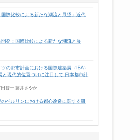
発：国際比較による新たな潮流と展望』近代
都市開発：国際比較による新たな潮流と展
イツの都市計画における国際建築展（IBA）
発展と現代的位置づけに注目して 日本都市計
有田智一 藤井さやか
一後のベルリンにおける都心改造に関する研