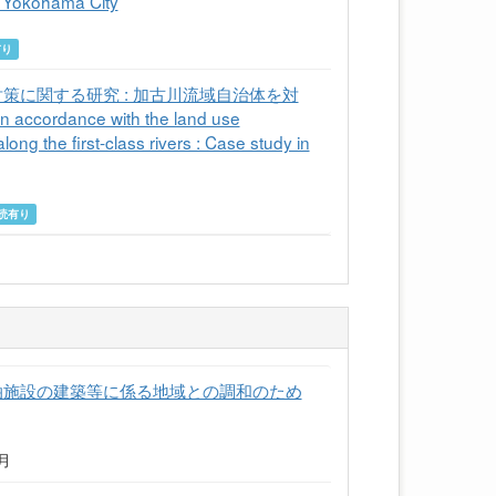
n Yokohama City
有り
に関する研究 : 加古川流域自治体を対
 accordance with the land use
ong the first-class rivers : Case study in
読有り
泊施設の建築等に係る地域との調和のため
7月